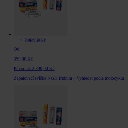
Super price
Od
359,00 Kč
Původně:
2 399,00 Kč
Zapalovací svíčka NGK Iridium – Vyhledat podle motocyklu