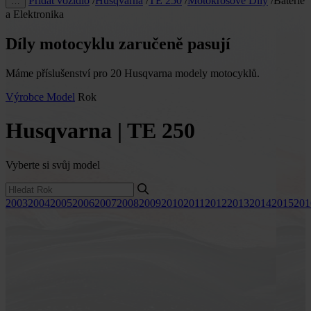
Přidat vozidlo
/
Husqvarna
/
TE 250
/
Motokrosové Díly
/
Baterie
…
a Elektronika
Díly motocyklu zaručeně pasují
Máme příslušenství pro 20 Husqvarna modely motocyklů.
Výrobce
Model
Rok
Husqvarna | TE 250
Vyberte si svůj model
2003
2004
2005
2006
2007
2008
2009
2010
2011
2012
2013
2014
2015
201