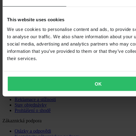
24MX je součástí společnosti Pierce Group AB
This website uses cookies
Pierce Group AB | Fleminggatan 20A, 112 26 Stockholm, Švédsko
Registr společností: Bolagsverket/Švédský registr společností
We use cookies to personalise content and ads, to provide s
Registrační číslo společnosti: 556763-1592
to analyse our traffic. We also share information about your u
Oprávněný zástupce: Göran Dahlin
social media, advertising and analytics partners who may com
Registrační číslo DPH: OSS VAT NO SE556763159201
Nákupy
information that you’ve provided to them or that they’ve coll
their services.
Obchodní podmínky
Zásady ochrany osobních údajů
Doprava a doručení
Platba
Vrácení
OK
Právo na odstoupení
Informace o recyklaci
Reklamace a stížnosti
Stav objednávky
Prohlášení o shodě
Zákaznická podpora
Otázky a odpovědi