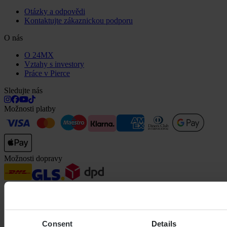
Otázky a odpovědi
Kontaktujte zákaznickou podporu
O nás
O 24MX
Vztahy s investory
Práce v Pierce
Sledujte nás
Možnosti platby
Možnosti dopravy
Consent
Details