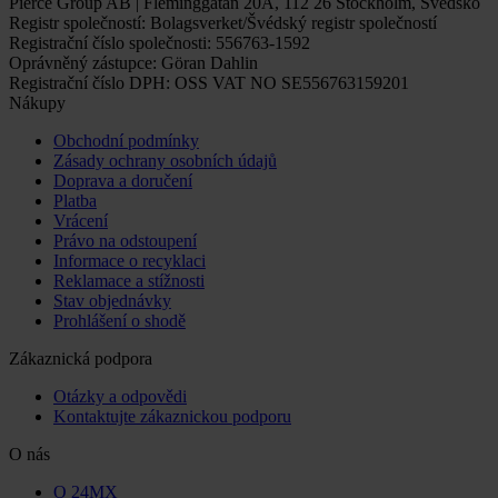
Pierce Group AB | Fleminggatan 20A, 112 26 Stockholm, Švédsko
Registr společností: Bolagsverket/Švédský registr společností
Registrační číslo společnosti: 556763-1592
Oprávněný zástupce: Göran Dahlin
Registrační číslo DPH: OSS VAT NO SE556763159201
Nákupy
Obchodní podmínky
Zásady ochrany osobních údajů
Doprava a doručení
Platba
Vrácení
Právo na odstoupení
Informace o recyklaci
Reklamace a stížnosti
Stav objednávky
Prohlášení o shodě
Zákaznická podpora
Otázky a odpovědi
Kontaktujte zákaznickou podporu
O nás
O 24MX