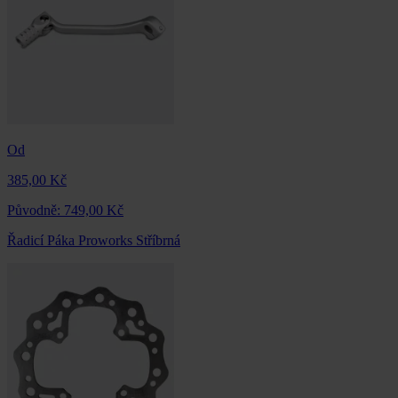
Od
385,00 Kč
Původně:
749,00 Kč
Řadicí Páka Proworks Stříbrná