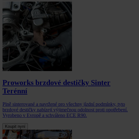
Proworks brzdové destičky Sinter
Terénní
Plně sinterované a navržené pro všechny jízdní podmínky, tyto
brzdové destičky nabízejí výjimečnou odolnost proti opotřebení.
Vyrobeno v Evropě a schváleno ECE R90.
Koupit nyní