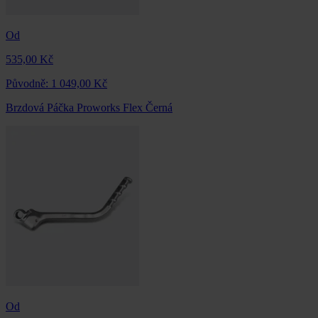
Od
535,00 Kč
Původně:
1 049,00 Kč
Brzdová Páčka Proworks Flex Černá
Od