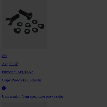
Od
239,00 Kč
Původně:
349,00 Kč
Gripy Proworks Lock-On
Univerzální:
Není specifické pro vozidlo