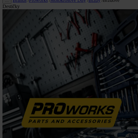
Brands
/
Proworks
/
Motokrosové Díly
/
Brzdy
/
Brzdové
…
Destičky