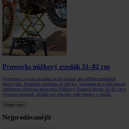
Proworks nůžkový zvedák 31–82 cm
Vyrobeno z vysoce kvalitní oceli vhodné pro většinu terénních
motocyklů. Schopné zvednout až 160 kg. Seznamte se s vaší novou
oblíbenou výbavou: proworks Nůžkový Zvedací Stojan 31–82 cm s
vysokou nosností, ideální pro všechny vaše opravy v garáži.
Koupit nyní
Nejprodávanější