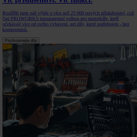
Rozšířili jsme náš výběr o více než 25 000 nových příslušenství, což
činí PROWORKS transparentní volbou pro motorkáře, kteří
očekávají více od svého vybavení. get díly, které potřebujete - bez
kompromisů.
Prozkoumejte díly