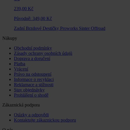
239,00 Kč
Původně:
349,00 Kč
Zadní Brzdové Destičky Proworks Sinter Offroad
Nákupy
Obchodní podmínky
Zásady ochrany osobních údajů
Doprava a doručení
Platba
Vrácení
Právo na odstoupení
Informace o recyklaci
Reklamace a stížnosti
Stav objednávky
Prohlášení o shodě
Zákaznická podpora
Otázky a odpovědi
Kontaktujte zákaznickou podporu
O nás