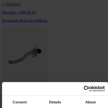
1 319,00 Kč
Původně:
1 899,00 Kč
Kickstartér Proworks Stříbrná
Od
255,00 Kč
Consent
Details
About
Původně:
579,00 Kč