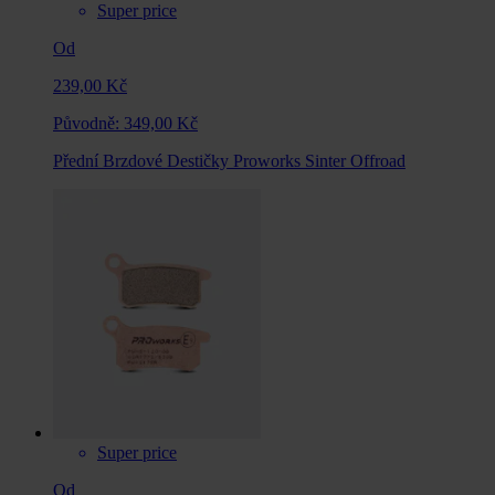
Super price
Od
239,00 Kč
Původně:
349,00 Kč
Přední Brzdové Destičky Proworks Sinter Offroad
Super price
Od