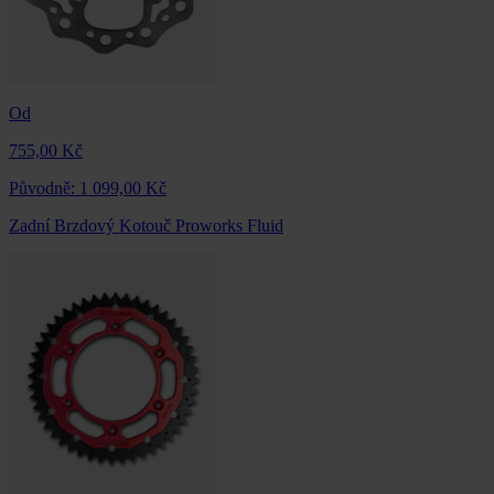
Od
755,00 Kč
Původně:
1 099,00 Kč
Zadní Brzdový Kotouč Proworks Fluid