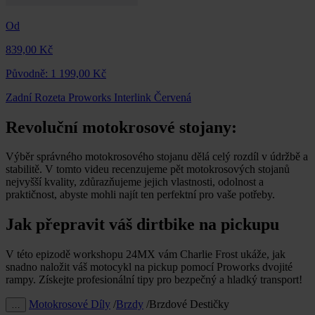
Od
839,00 Kč
Původně:
1 199,00 Kč
Zadní Rozeta Proworks Interlink Červená
Revoluční motokrosové stojany:
Výběr správného motokrosového stojanu dělá celý rozdíl v údržbě a
stabilitě. V tomto videu recenzujeme pět motokrosových stojanů
nejvyšší kvality, zdůrazňujeme jejich vlastnosti, odolnost a
praktičnost, abyste mohli najít ten perfektní pro vaše potřeby.
Jak přepravit váš dirtbike na pickupu
V této epizodě workshopu 24MX vám Charlie Frost ukáže, jak
snadno naložit váš motocykl na pickup pomocí Proworks dvojité
rampy. Získejte profesionální tipy pro bezpečný a hladký transport!
Motokrosové Díly
/
Brzdy
/
Brzdové Destičky
…