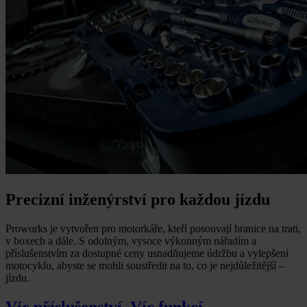
Precizní inženýrství pro každou jízdu
Proworks je vytvořen pro motorkáře, kteří posouvají hranice na trati,
v boxech a dále. S odolným, vysoce výkonným nářadím a
příslušenstvím za dostupné ceny usnadňujeme údržbu a vylepšení
motocyklu, abyste se mohli soustředit na to, co je nejdůležitější –
jízdu.
Víc příslušenství. Víc funkcí.