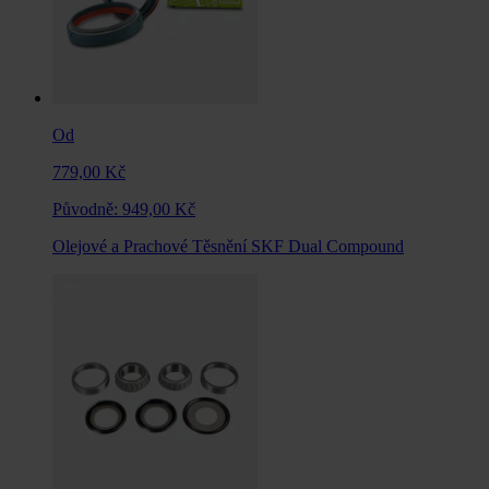
Od
779,00 Kč
Původně:
949,00 Kč
Olejové a Prachové Těsnění SKF Dual Compound