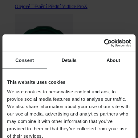
Olejové Těsnění Přední Vidlice ProX
Consent
Details
About
This website uses cookies
Super price
We use cookies to personalise content and ads, to
Od
provide social media features and to analyse our traffic.
We also share information about your use of our site with
619,00 Kč
our social media, advertising and analytics partners who
Původně:
949,00 Kč
may combine it with other information that you’ve
provided to them or that they’ve collected from your use
Sada Škrabek na Bláto SKF
of their services.