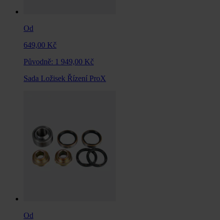
Od
649,00 Kč
Původně:
1 949,00 Kč
Sada Ložisek Řízení ProX
Od