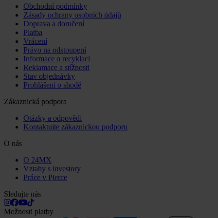
Obchodní podmínky
Zásady ochrany osobních údajů
Doprava a doručení
Platba
Vrácení
Právo na odstoupení
Informace o recyklaci
Reklamace a stížnosti
Stav objednávky
Prohlášení o shodě
Zákaznická podpora
Otázky a odpovědi
Kontaktujte zákaznickou podporu
O nás
O 24MX
Vztahy s investory
Práce v Pierce
Sledujte nás
Možnosti platby