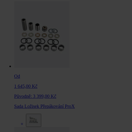
Od
1 645,00 Kč
Původně:
3 399,00 Kč
Sada Ložisek Přepákování ProX