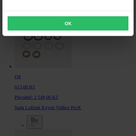
OK
Od
615,00 Kč
Původně:
2 549,00 Kč
Sada Ložisek Kyvné Vidlice ProX