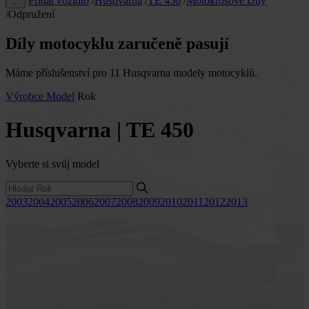
Přidat vozidlo
/
Husqvarna
/
TE 450
/
Motokrosové Díly
…
/
Odpružení
Díly motocyklu zaručeně pasují
Máme příslušenství pro 11 Husqvarna modely motocyklů.
Výrobce
Model
Rok
Husqvarna | TE 450
Vyberte si svůj model
2003
2004
2005
2006
2007
2008
2009
2010
2011
2012
2013