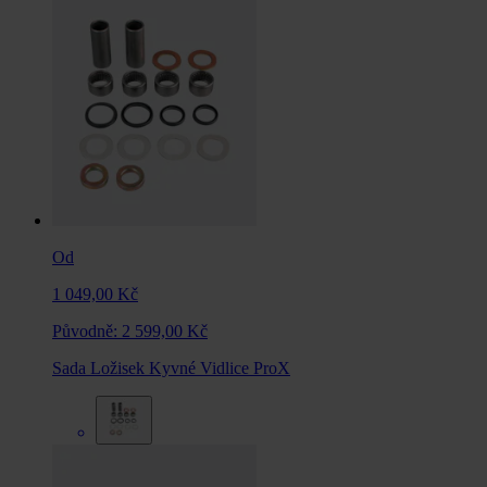
Od
1 049,00 Kč
Původně:
2 599,00 Kč
Sada Ložisek Kyvné Vidlice ProX