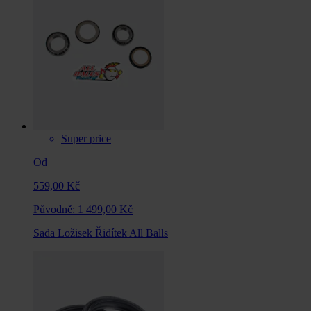
Super price
Od
559,00 Kč
Původně:
1 499,00 Kč
Sada Ložisek Řidítek All Balls