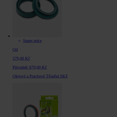
Super price
Od
579,00 Kč
Původně:
879,00 Kč
Olejové a Prachové Těsnění SKF