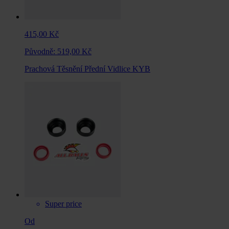
415,00 Kč
Původně:
519,00 Kč
Prachová Těsnění Přední Vidlice KYB
Super price
Od