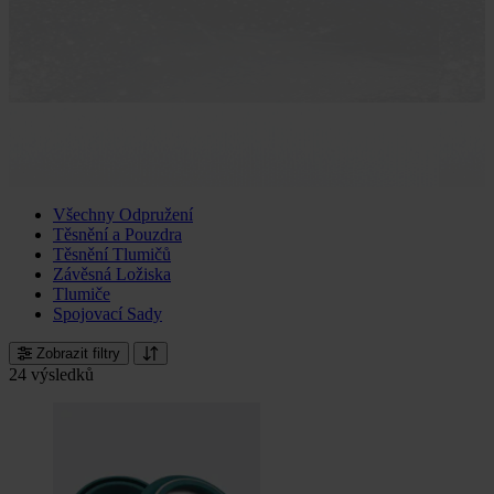
Všechny Odpružení
Těsnění a Pouzdra
Těsnění Tlumičů
Závěsná Ložiska
Tlumiče
Spojovací Sady
Zobrazit filtry
24 výsledků