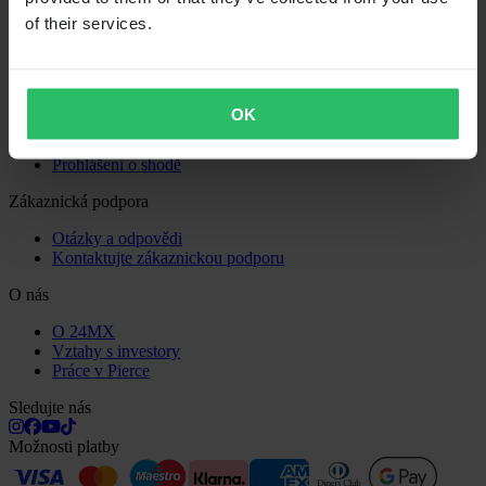
Zásady ochrany osobních údajů
of their services.
Doprava a doručení
Platba
Vrácení
Právo na odstoupení
Informace o recyklaci
OK
Reklamace a stížnosti
Stav objednávky
Prohlášení o shodě
Zákaznická podpora
Otázky a odpovědi
Kontaktujte zákaznickou podporu
O nás
O 24MX
Vztahy s investory
Práce v Pierce
Sledujte nás
Možnosti platby