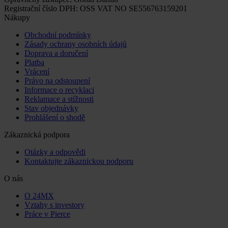
Registrační číslo DPH: OSS VAT NO SE556763159201
Nákupy
Obchodní podmínky
Zásady ochrany osobních údajů
Doprava a doručení
Platba
Vrácení
Právo na odstoupení
Informace o recyklaci
Reklamace a stížnosti
Stav objednávky
Prohlášení o shodě
Zákaznická podpora
Otázky a odpovědi
Kontaktujte zákaznickou podporu
O nás
O 24MX
Vztahy s investory
Práce v Pierce