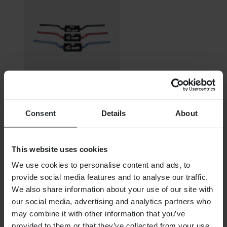
Vyprodáno
Consent
Details
About
2 459,00 Kč
Původně:
2 899,00 Kč
This website uses cookies
Řídítka ODI PODIum Flight McGrath
We use cookies to personalise content and ads, to
provide social media features and to analyse our traffic.
Univerzální:
Není specifické pro vozidlo
We also share information about your use of our site with
our social media, advertising and analytics partners who
Nákupy
may combine it with other information that you’ve
Obchodní podmínky
provided to them or that they’ve collected from your use