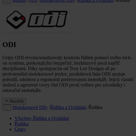
Brands
/
ODI
/
Motokrosové Díly
/
Řídítka a Ovládání
/
Řidítka
…
ODI
Gripy ODI revolucionalizovaly kontrolu řidítek pomocí svého lock-
on systému, poskytujícího bezpečný, bezkluzový pocit napříč
disciplínami. Díky spolupracím od Troy Lee Designs až po
profesionální motokrosové jezdce, produktová řada ODI spojuje
pohodlí, odolnost a ergonomii preferovanou motorkáři. Jejich vlastní
složení a agresivní vzory činí ODI první volbou pro závodníky i
rekreační motorkáře.
Rozšířit
Motokrosové Díly
/
Řídítka a Ovládání
/
Řidítka
…
Všechny Řídítka a Ovládání
Řidítka
Gripy