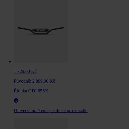
1 729,00 Kč
Původně:
2 899,00 Kč
Řídítka ODI 65SX
Univerzální:
Není specifické pro vozidlo