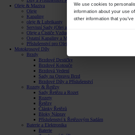
Díly a Příslušenství Kol
We use cookies to personalis
Oleje & Maziva
Oleje
information about your use of
Kapaliny
other information that you’ve
oleje & Lubrikanty
Servisní Sady (Olej a Filtr)
Oleje a Čističe Vzduchových Filtrů
Ostatní Kapaliny a Maziva
Příslušenství pro Oleje, Kapaliny a Maziva
Motokrosové Díly
Brzdy
Brzdové Destičky
Brzdové Kotouče
Brzdová Vedení
Sady na Opravu Brzd
Brzdové Díly a Příslušenství
Rozety & Řetězy
Sady Řetězu a Rozet
Rozety
Řetězy
Články Řetězů
Bloky Náprav
Příslušenství k Řetězovým Sadám
Baterie a Elektronika
Baterie