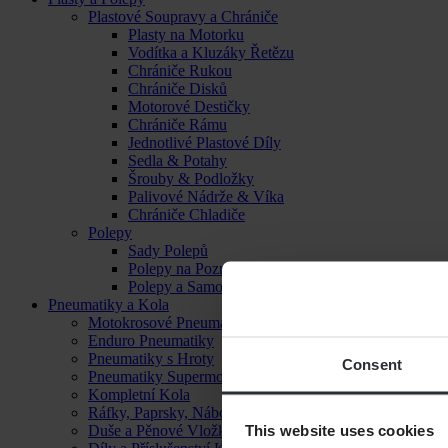
Plastové Soupravy a Chrániče
Plasty na Motorku
Vodítka a Kluzáky Řetězu
Chrániče Rukou
Chrániče Disků
Motorové Destičky
Chrániče Rámu
Jednotlivé Plastové Díly
Sedla & Potahy
Šrouby & Podložky
Palivové Nádrže & Víka
Chrániče Chladiče
Polepy
Sady Polepů
Polepy na Poznávací Značku
Polepy a Samolepky
Pneumatiky a Kola
Motokrosové Pneumatiky
Enduro Pneumatiky
Pneumatiky s Hroty
Consent
Pneumatiky Supermoto
Kompletní Kola
Ráfky, Paprsky, Náboje a Ložiska
This website uses cookies
Duše a Pěnové Vložky