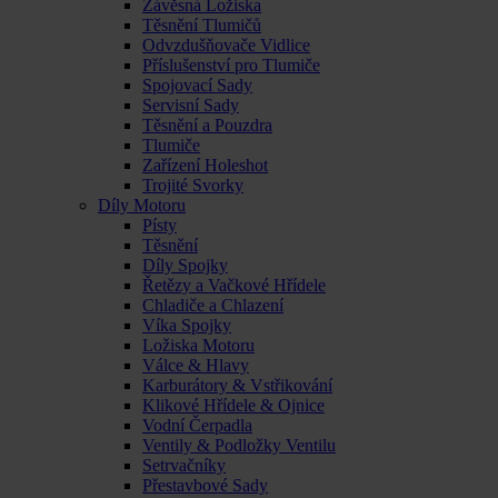
Závěsná Ložiska
Těsnění Tlumičů
Odvzdušňovače Vidlice
Příslušenství pro Tlumiče
Spojovací Sady
Servisní Sady
Těsnění a Pouzdra
Tlumiče
Zařízení Holeshot
Trojité Svorky
Díly Motoru
Písty
Těsnění
Díly Spojky
Řetězy a Vačkové Hřídele
Chladiče a Chlazení
Víka Spojky
Ložiska Motoru
Válce & Hlavy
Karburátory & Vstřikování
Klikové Hřídele & Ojnice
Vodní Čerpadla
Ventily & Podložky Ventilu
Setrvačníky
Přestavbové Sady