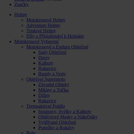
Značky
Helmy
Motokrosové Helmy
Adventure Helmy
Trialové Helmy
Díly a Příslušenství k Helmám
Motokrosové Vybavení
Motokrosové a Enduro Oblečení
Sady Oblečení
Dresy
Kalhoty
Rukavice
Bundy a Vesty
Oblečení Supermoto
Závodní Obleky
Mikiny a Trička
Džíny
Rukavice
Termoaktivní Prádlo
Soupravy, Svršky a Kalhoty
Obličejové Masky a Nákrčníky
Vyhřívané Oblečení
Ponožky a Rukávy
Boty