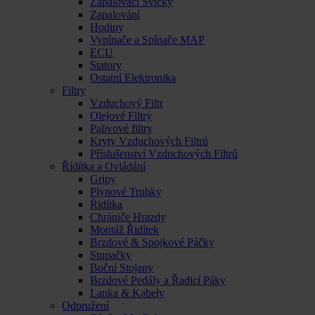
Zapalovací Svíčky
Zapalování
Hodiny
Vypínače a Spínače MAP
ECU
Statory
Ostatní Elektronika
Filtry
Vzduchový Filtr
Olejové Filtry
Palivové filtry
Kryty Vzduchových Filtrů
Příslušenství Vzduchových Filtrů
Řídítka a Ovládání
Gripy
Plynové Trubky
Řidítka
Chrániče Hrazdy
Montáž Řidítek
Brzdové & Spojkové Páčky
Stupačky
Boční Stojany
Brzdové Pedály a Řadicí Páky
Lanka & Kabely
Odpružení