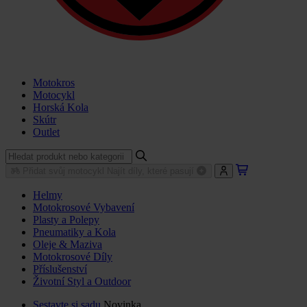
Motokros
Motocykl
Horská Kola
Skútr
Outlet
Přidat svůj motocykl
Najít díly, které pasují
Helmy
Motokrosové Vybavení
Plasty a Polepy
Pneumatiky a Kola
Oleje & Maziva
Motokrosové Díly
Příslušenství
Životní Styl a Outdoor
Sestavte si sadu
Novinka