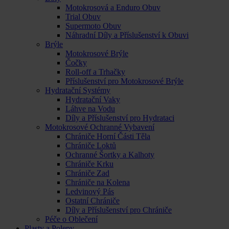
Motokrosová a Enduro Obuv
Trial Obuv
Supermoto Obuv
Náhradní Díly a Příslušenství k Obuvi
Brýle
Motokrosové Brýle
Čočky
Roll-off a Trhačky
Příslušenství pro Motokrosové Brýle
Hydratační Systémy
Hydratační Vaky
Láhve na Vodu
Díly a Příslušenství pro Hydrataci
Motokrosové Ochranné Vybavení
Chrániče Horní Části Těla
Chrániče Loktů
Ochranné Šortky a Kalhoty
Chrániče Krku
Chrániče Zad
Chrániče na Kolena
Ledvinový Pás
Ostatní Chrániče
Díly a Příslušenství pro Chrániče
Péče o Oblečení
Plasty a Polepy