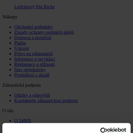
Ledvinový Pás Richa
Nákupy
Obchodní podmínky
Zásady ochrany osobních údajů
Doprava a doručení
Platba
Vrácení
Právo na odstoupení
Informace o recyklaci
Reklamace a stížnosti
Stav objednávky
Prohlášení o shodě
Zákaznická podpora
Otázky a odpovědi
Kontaktujte zákaznickou podporu
O nás
O 24MX
Vztahy s investory
Práce v Pierce