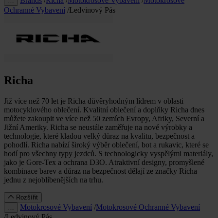
Brands
/
Richa
/
Motokrosové Vybavení
/
Motokrosové
…
Ochranné Vybavení
/
Ledvinový Pás
Richa
Již více než 70 let je Richa důvěryhodným lídrem v oblasti
motocyklového oblečení. Kvalitní oblečení a doplňky Richa dnes
můžete zakoupit ve více než 50 zemích Evropy, Afriky, Severní a
Jižní Ameriky. Richa se neustále zaměřuje na nové výrobky a
technologie, které kladou velký důraz na kvalitu, bezpečnost a
pohodlí. Richa nabízí široký výběr oblečení, bot a rukavic, které se
hodí pro všechny typy jezdců. S technologicky vyspělými materiály,
jako je Gore-Tex a ochrana D3O. Atraktivní designy, promyšlené
kombinace barev a důraz na bezpečnost dělají ze značky Richa
jednu z nejoblíbenějších na trhu.
Rozšířit
Motokrosové Vybavení
/
Motokrosové Ochranné Vybavení
…
/
Ledvinový Pás