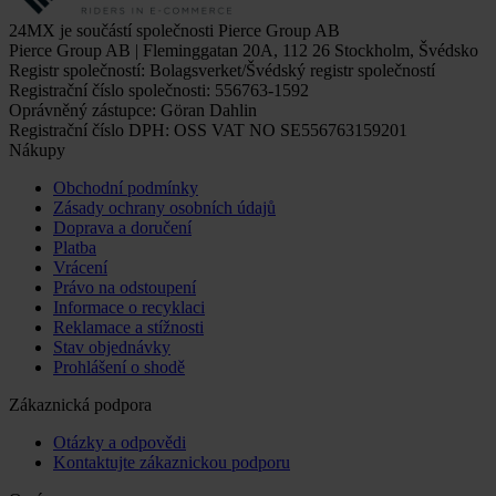
24MX je součástí společnosti Pierce Group AB
Pierce Group AB | Fleminggatan 20A, 112 26 Stockholm, Švédsko
Registr společností: Bolagsverket/Švédský registr společností
Registrační číslo společnosti: 556763-1592
Oprávněný zástupce: Göran Dahlin
Registrační číslo DPH: OSS VAT NO SE556763159201
Nákupy
Obchodní podmínky
Zásady ochrany osobních údajů
Doprava a doručení
Platba
Vrácení
Právo na odstoupení
Informace o recyklaci
Reklamace a stížnosti
Stav objednávky
Prohlášení o shodě
Zákaznická podpora
Otázky a odpovědi
Kontaktujte zákaznickou podporu