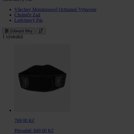
Všechny Motokrosové Ochranné Vybavení
Chrániče Zad
Ledvinový Pás
Zobrazit filtry
1 výsledků
769,00 Kč
Původně:
849,00 Kč