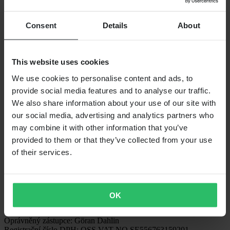
Sledujte nás
Consent
Details
About
Možnosti platby
This website uses cookies
We use cookies to personalise content and ads, to
Možnosti dopravy
provide social media features and to analyse our traffic.
We also share information about your use of our site with
our social media, advertising and analytics partners who
may combine it with other information that you’ve
provided to them or that they’ve collected from your use
of their services.
24MX je součástí společnosti Pierce Group AB
Pierce Group AB | Fleminggatan 20A, 112 26 Stockholm, Švédsko
OK
Registr společností: Bolagsverket/Švédský registr společností
Registrační číslo společnosti: 556763-1592
Oprávněný zástupce: Göran Dahlin
Registrační číslo DPH: OSS VAT NO SE556763159201