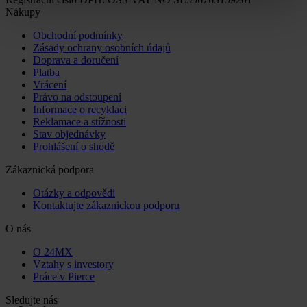
Nákupy
Obchodní podmínky
Zásady ochrany osobních údajů
Doprava a doručení
Platba
Vrácení
Právo na odstoupení
Informace o recyklaci
Reklamace a stížnosti
Stav objednávky
Prohlášení o shodě
Zákaznická podpora
Otázky a odpovědi
Kontaktujte zákaznickou podporu
O nás
O 24MX
Vztahy s investory
Práce v Pierce
Sledujte nás