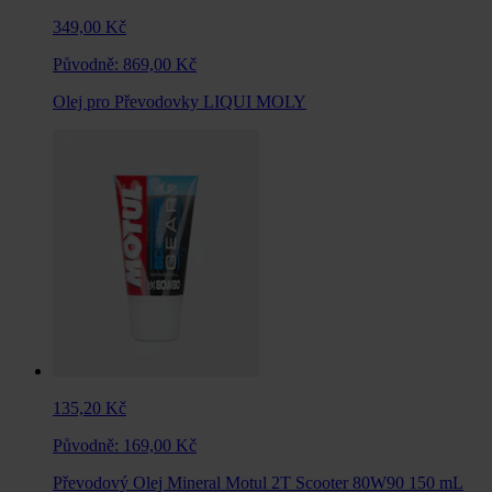
349,00 Kč
Původně:
869,00 Kč
Olej pro Převodovky LIQUI MOLY
135,20 Kč
Původně:
169,00 Kč
Převodový Olej Mineral Motul 2T Scooter 80W90 150 mL