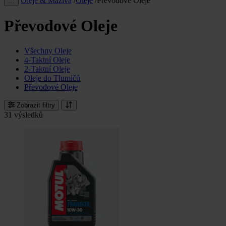
Oleje & Maziva
/
Oleje
/
Převodové Oleje
…
Převodové Oleje
Všechny Oleje
4-Taktní Oleje
2-Taktní Oleje
Oleje do Tlumičů
Převodové Oleje
Zobrazit filtry
31 výsledků