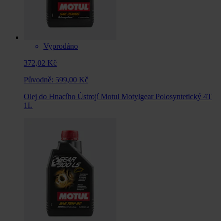
Vyprodáno
372,02 Kč
Původně:
599,00 Kč
Olej do Hnacího Ústrojí Motul Motylgear Polosyntetický 4T
1L