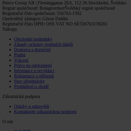
Pierce Group AB | Fleminggatan 20A, 112 26 Stockholm, Švédsko
Registr společností: Bolagsverket/Švédský registr společností
Registrační číslo společnosti: 556763-1592
Oprávněný zástupce: Göran Dahlin
Registrační číslo DPH: OSS VAT NO SE556763159201
Nákupy
Obchodní podmínky
Zásady ochrany osobních údajů
Doprava a doručení
Platba
Vrácení
Právo na odstoupení
Informace o recyklaci
Reklamace a stížnosti
Stav objednávky
Prohlášení o shodě
Zákaznická podpora
Otázky a odpovědi
Kontaktujte zákaznickou podporu
O nás