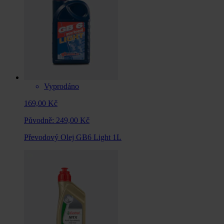
Vyprodáno
169,00 Kč
Původně:
249,00 Kč
Převodový Olej GB6 Light 1L