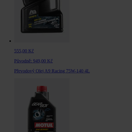
555,00 Kč
Původně:
949,00 Kč
Převodový Olej A9 Racing 75W-140 4L