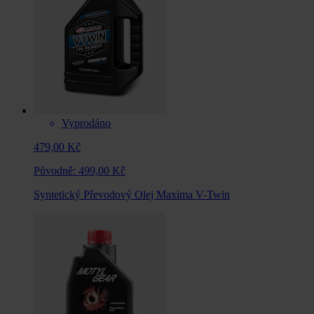
Vyprodáno
479,00 Kč
Původně:
499,00 Kč
Syntetický Převodový Olej Maxima V-Twin