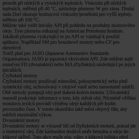
proudit při nízkých a vysokých teplotách. Viskozita při nízkých
teplotách, měřená při 40 °C, následuje písmeno W pro zimu. Druhá
sada čísel ukazuje hodnocení viskozity/protékání pro vyšší teploty,
měřeno při 100 °C.
Můžete také vidět iniciály API při pohledu na produkty motorového
oleje. Tyto písmena odkazují na American Petroleum Institute.
Jakákoli písmena vyskytující se po API se vztahují k použití
aplikace. Například SM pro benzínové motory nebo CF pro
dieselové.
Totéž platí pro JASO (Japanese Automotive Standards
Organisation). JASO je japonský ekvivalent API. Zde můžete najít
označení FD (dvoutaktní) nebo MA (čtyřtaktní) následující po jejich
iniciálách.
Čtyřtaktní motory
Čtyřtaktní motory používají minerální, polosyntetický nebo plně
syntetický olej, uchovávaný v olejové vaně nebo samostatné nádrži.
Obě metody pumpují olej pod tlakem kolem motoru. Uživatelský
manuál poskytuje informace o tom, kdy měnit olej. Nicméně většina
motokros jezdců provádí výměnu oleje každých pět hodin
provozního času. V tomto okamžiku také mění olejový filtr, aby
udrželi maximální výkon.
Dvoutaktní motory
Dvoutaktní motory se výrazně liší od čtyřtaktních motorů, pokud jde
o motorový olej. Zde karburátor dodává směs benzínu a oleje do
klikové skříně. Tato akce maže píst, válec a kliková ložiska před