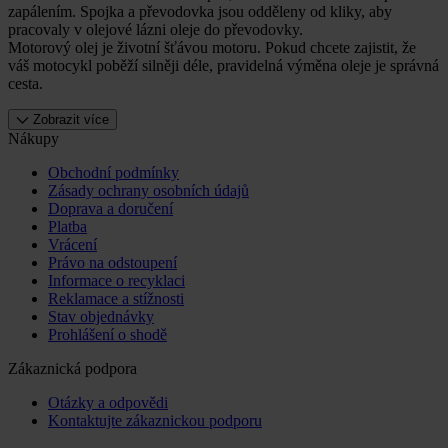
zapálením. Spojka a převodovka jsou odděleny od kliky, aby
pracovaly v olejové lázni oleje do převodovky.
Motorový olej je životní šťávou motoru. Pokud chcete zajistit, že
váš motocykl poběží silněji déle, pravidelná výměna oleje je správná
cesta.
Zobrazit více
Nákupy
Obchodní podmínky
Zásady ochrany osobních údajů
Doprava a doručení
Platba
Vrácení
Právo na odstoupení
Informace o recyklaci
Reklamace a stížnosti
Stav objednávky
Prohlášení o shodě
Zákaznická podpora
Otázky a odpovědi
Kontaktujte zákaznickou podporu