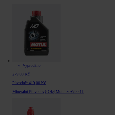
Vyprodáno
279,00 Kč
Původně:
419,00 Kč
Minerální Převodový Olej Motul 80W90 1L