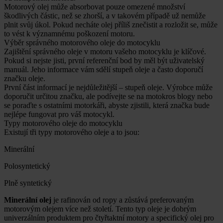
Motorový olej může absorbovat pouze omezené množství
škodlivých částic, než se zhorší, a v takovém případě už nemůže
plnit svůj úkol. Pokud necháte olej příliš znečistit a rozložit se, může
to vést k významnému poškození motoru.
Výběr správného motorového oleje do motocyklu
Zajištění správného oleje v motoru vašeho motocyklu je klíčové.
Pokud si nejste jisti, první referenční bod by měl být uživatelský
manuál. Jeho informace vám sdělí stupeň oleje a často doporučí
značku oleje.
První část informací je nejdůležitější – stupeň oleje. Výrobce může
doporučit určitou značku, ale podívejte se na motokros blogy nebo
se poraďte s ostatními motorkáři, abyste zjistili, která značka bude
nejlépe fungovat pro váš motocykl.
Typy motorového oleje do motocyklu
Existují tři typy motorového oleje a to jsou:
Minerální
Polosyntetický
Plně syntetický
Minerální olej
je rafinován od ropy a zůstává preferovaným
motorovým olejem více než století. Tento typ oleje je dobrým
univerzálním produktem pro čtyřtaktní motory a specifický olej pro