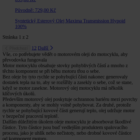
Původně:
729,00 Kč
Syntetický Esterový Olej Maxima Transmission Hypoid
100%
Stránka
1
z
2
1
2
Další
Předchozí
Vše, co potřebujete vědět o motorovém oleji do motocyklu, aby
převodovka fungovala
Motor motocyklu obsahuje stovky pohyblivých částí a mnoho z
těchto komponent se při běhu motoru třou o sebe.
Bez oleje by tyto rychle se pohybující části nakonec generovaly
dostatek tepla na to, aby se rozšířily a zasekly o sebe, což se stane,
když se motor zasekne. Motorový olej motocyklu má několik
klíčových úkolů.
Především motorový olej poskytuje ochrannou bariéru mezi povrchy
a komponenty, aby se mohly volně pohybovat. Za druhé, protože
rychle se pohybující kovové části generují teplo, olej udržuje motor
v bezpečné pracovní teplotě.
Dalším důležitým úkolem oleje motocyklu je absorbovat škodlivé
částice. Tyto částice jsou buď vedlejším produktem spalovacího
procesu, jako je uhlík nebo nečistoty, nebo drobné kovové částice
od komponent motoru.