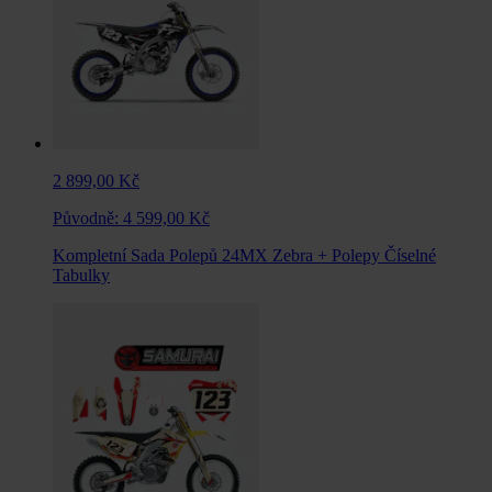
2 899,00 Kč
Původně:
4 599,00 Kč
Kompletní Sada Polepů 24MX Zebra + Polepy Číselné
Tabulky