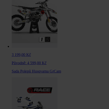
3 199,00 Kč
Původně:
4 599,00 Kč
Sada Polepů Husqvarna GrCam