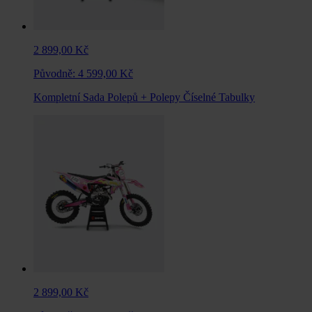
2 899,00 Kč
Původně:
4 599,00 Kč
Kompletní Sada Polepů + Polepy Číselné Tabulky
2 899,00 Kč