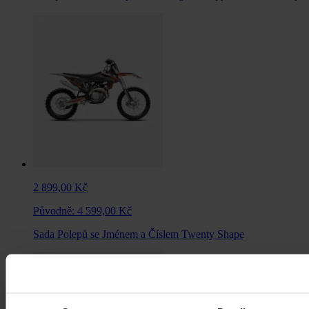
2 899,00 Kč
Původně:
4 599,00 Kč
Sada Polepů se Jménem a Číslem Twenty Shape