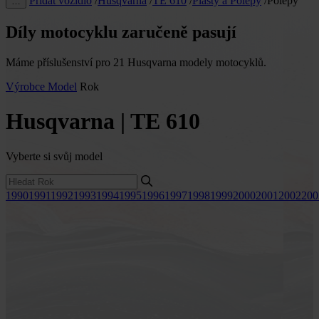
Přidat vozidlo
/
Husqvarna
/
TE 610
/
Plasty a Polepy
/
Polepy
…
Díly motocyklu zaručeně pasují
Máme příslušenství pro 21 Husqvarna modely motocyklů.
Výrobce
Model
Rok
Husqvarna | TE 610
Vyberte si svůj model
1990
1991
1992
1993
1994
1995
1996
1997
1998
1999
2000
2001
2002
200