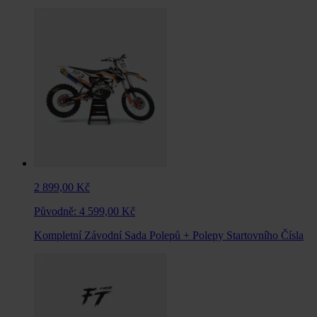
2 899,00 Kč
Původně:
4 599,00 Kč
Kompletní Závodní Sada Polepů + Polepy Startovního Čísla