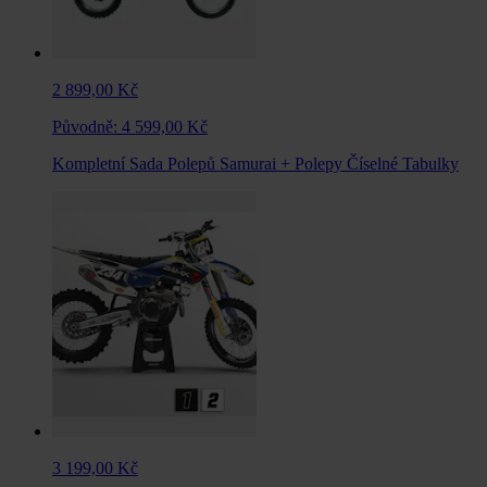
2 899,00 Kč
Původně:
4 599,00 Kč
Kompletní Sada Polepů Samurai + Polepy Číselné Tabulky
3 199,00 Kč