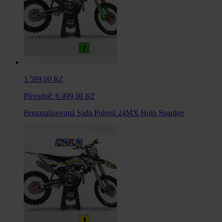
3 599,00 Kč
Původně:
6 499,00 Kč
Personalizovaná Sada Polepů 24MX Holo Spanker