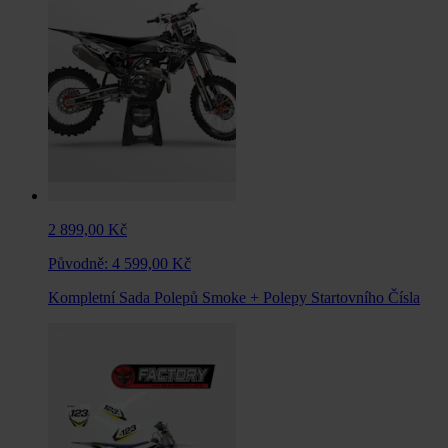
2 899,00 Kč
Původně:
4 599,00 Kč
Kompletní Sada Polepů Smoke + Polepy Startovního Čísla