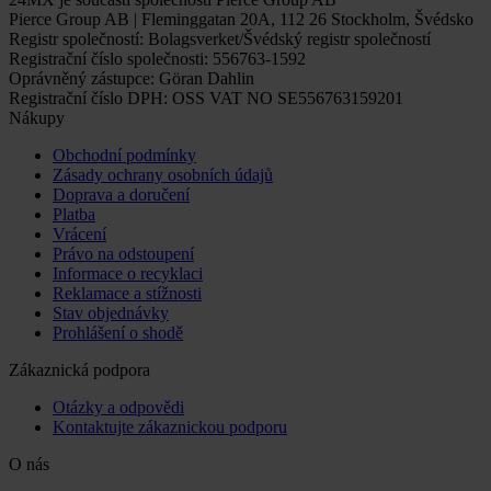
Pierce Group AB | Fleminggatan 20A, 112 26 Stockholm, Švédsko
Registr společností: Bolagsverket/Švédský registr společností
Registrační číslo společnosti: 556763-1592
Oprávněný zástupce: Göran Dahlin
Registrační číslo DPH: OSS VAT NO SE556763159201
Nákupy
Obchodní podmínky
Zásady ochrany osobních údajů
Doprava a doručení
Platba
Vrácení
Právo na odstoupení
Informace o recyklaci
Reklamace a stížnosti
Stav objednávky
Prohlášení o shodě
Zákaznická podpora
Otázky a odpovědi
Kontaktujte zákaznickou podporu
O nás