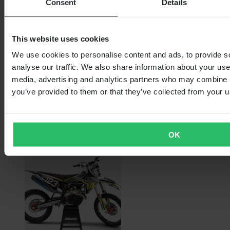
Consent
Details
This website uses cookies
We use cookies to personalise content and ads, to provide s
analyse our traffic. We also share information about your use 
media, advertising and analytics partners who may combine it
2 899,00 Kč
you’ve provided to them or that they’ve collected from your us
Původně:
4 599,00 Kč
Sada Polepů se Jménem a Číslem 24MX Brandson
OK