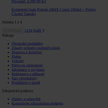
Původně:
4 599,00 Kč
Kompletní Sada Polepů 24MX Comic Dětská + Polepy
Číselné Tabulky
Stránka
1
z
4
1
2
3
4
Další
Předchozí
Nákupy
Obchodní podmínky
Zásady ochrany osobních údajů
Doprava a doručení
Platba
Vrácení
Právo na odstoupení
Informace o recyklaci
Reklamace a stížnosti
Stav objednávky
Prohlášení o shodě
Zákaznická podpora
Otázky a odpovědi
Kontaktujte zákaznickou podporu