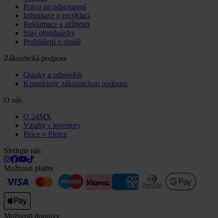
Právo na odstoupení
Informace o recyklaci
Reklamace a stížnosti
Stav objednávky
Prohlášení o shodě
Zákaznická podpora
Otázky a odpovědi
Kontaktujte zákaznickou podporu
O nás
O 24MX
Vztahy s investory
Práce v Pierce
Sledujte nás
Možnosti platby
Možnosti dopravy