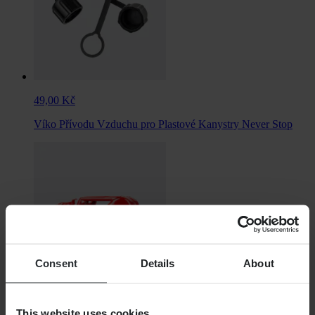
49,00 Kč
Víko Přívodu Vzduchu pro Plastové Kanystry Never Stop
Consent
Details
About
This website uses cookies