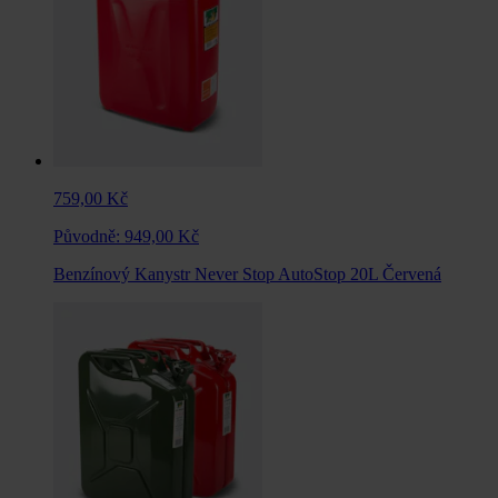
759,00 Kč
Původně:
949,00 Kč
Benzínový Kanystr Never Stop AutoStop 20L Červená