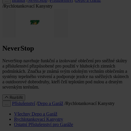
Brands
/
NeverStop
/
Příslušenství
/
Depo a Garáž
…
/
Rychlotankovací Kanystry
NeverStop
NeverStop navrhuje funkční a izolované oblečení pro sněžné skútry
a příslušenství přizpůsobené pro použití v hlubokých zimních
podmínkách. Značka je známá svým odolným vrchním oblečením a
systémy tepelného vrstvení a podporuje jezdce na sněžných skútrech
a outdoorové dobrodruhy, kteří čelí teplotám pod nulou a drsným
severským terénům.
Rozšířit
Příslušenství
/
Depo a Garáž
/
Rychlotankovací Kanystry
…
Všechny Depo a Garáž
Rychlotankovací Kanystry
Ostatní Příslušenství pro Garáže