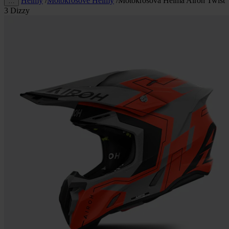
Helmy
/
Motokrosové Helmy
/
Motokrosová Helma Airoh Twist
…
3 Dizzy