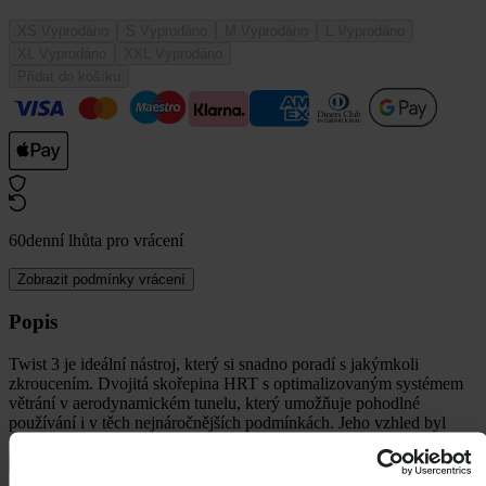
XS
Vyprodáno
S
Vyprodáno
M
Vyprodáno
L
Vyprodáno
XL
Vyprodáno
XXL
Vyprodáno
Přidat do košíku
60denní lhůta pro vrácení
Zobrazit podmínky vrácení
Popis
Twist 3 je ideální nástroj, který si snadno poradí s jakýmkoli
zkroucením. Dvojitá skořepina HRT s optimalizovaným systémem
větrání v aerodynamickém tunelu, který umožňuje pohodlné
používání i v těch nejnáročnějších podmínkách. Jeho vzhled byl
zcela přepracován a obnoven nejen po
+
Zobrazit celý popis