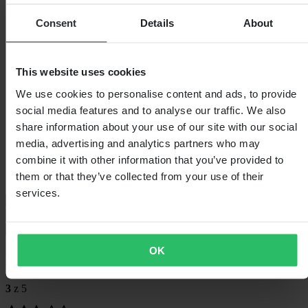
Specifikace
Consent
Details
About
Hmotnost balení
2137
Odnímatelná podšívka
Ano
Uzávěr
Dvojité D-kroužky
This website uses cookies
Barva
Matná Oranžová Fluo
Certifikace
ECE 22.06
We use cookies to personalise content and ads, to provide
Délka balení
405
social media features and to analyse our traffic. We also
Nouzový uvolňovací systém
Ano
share information about your use of our site with our social
Číslo článku výrobce
57-24040-3
Výška balení
310
media, advertising and analytics partners who may
Hmotnost produktu
1380
combine it with other information that you’ve provided to
Ochrana proti rotační síle
Žádný
them or that they’ve collected from your use of their
Šířka balení
335
services.
Průvodce velikostmi
Doprava a vrácení
Bezpečnostní informace
OK
Recenze zákazníků (1)
3
z 5