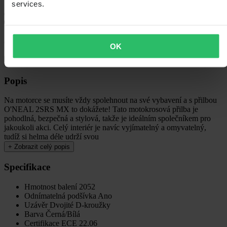
services.
60denní lhůta pro vrácení
OK
Zobrazit podmínky vrácení
Popis
Na motorce se musíte vždy spolehnout na své vybavení a s přilbou
O'NEAL 2SRS MX to dokážete! Tato motokrosová přilba je
pohodlná, bezpečná a stylová, takže je ideálním společníkem pro
jakoukoli akci. Celý interiér je navíc vyjímatelný a omyvatelný,
tudíž si helma déle udrží svou
+
Zobrazit celý popis
Specifikace
Hmotnost balení
2052
Odnímatelná podšívka
Ano
Uzávěr
Dvojité D-kroužky
Barva
Černá/Bílá
Certifikace
ECE 22.06