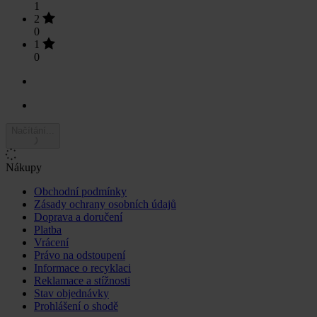
1
2
0
1
0
Načítání...
Nákupy
Obchodní podmínky
Zásady ochrany osobních údajů
Doprava a doručení
Platba
Vrácení
Právo na odstoupení
Informace o recyklaci
Reklamace a stížnosti
Stav objednávky
Prohlášení o shodě