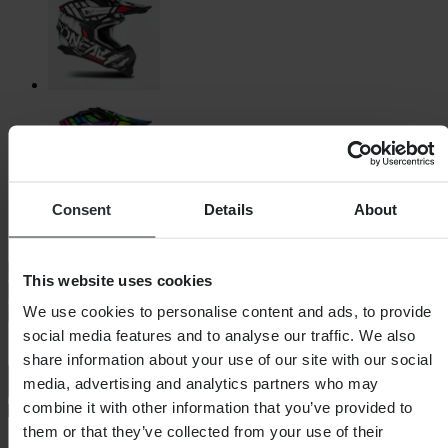
Consent
Details
About
Vyberte velikost helmy
Průvodce velikostmi
This website uses cookies
S
M
L
XL
XXL
Nízký stav zásob
We use cookies to personalise content and ads, to provide
Přidat do košíku
social media features and to analyse our traffic. We also
share information about your use of our site with our social
media, advertising and analytics partners who may
combine it with other information that you’ve provided to
them or that they’ve collected from your use of their
Standardní 3–5 dní