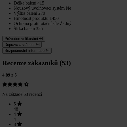
Délka balení
415
Nouzový uvolňovací systém
Ne
Výška balení
270
Hmotnost produktu
1450
Ochrana proti rotační síle
Žádný
Šířka balení
325
Průvodce velikostmi
Doprava a vrácení
Bezpečnostní informace
Recenze zákazníků (53)
4.89
z 5
Na základě 53 recenzí
5
48
4
4
3