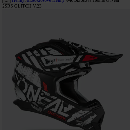
Helmy
/
Motokrosové Helmy
/
Motokrosová Helma O'Neal
…
2SRS GLITCH V.23