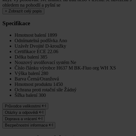
ohledem na pohodlí a pyšní se
+
Zobrazit celý popis
Specifikace
Hmotnost balení
1899
Odnímatelná podšívka
Ano
Uzávěr
Dvojité D-kroužky
Certifikace
ECE 22.06
Délka balení
385
Nouzový uvolňovací systém
Ne
Číslo článku výrobce
H637 M BK-Fluo org WH XS
Výška balení
280
Barva
Černá/Oranžová
Hmotnost produktu
1450
Ochrana proti rotační síle
Žádný
Šířka balení
300
Průvodce velikostmi
Otázky a odpovědi
Doprava a vrácení
Bezpečnostní informace