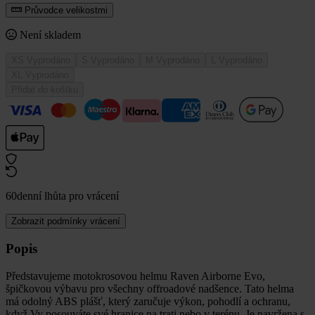
Průvodce velikostmi
Není skladem
XS
Vyprodáno
S
Vyprodáno
M
Vyprodáno
L
Vyprodáno
XL
Vyprodáno
Přidat do košíku
60denní lhůta pro vrácení
Zobrazit podmínky vrácení
Popis
Představujeme motokrosovou helmu Raven Airborne Evo,
špičkovou výbavu pro všechny offroadové nadšence. Tato helma
má odolný ABS plášť, který zaručuje výkon, pohodlí a ochranu,
když Vy posouváte své hranice na trati nebo v terénu. Je navržena s