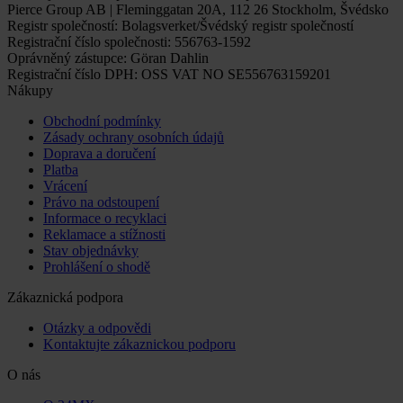
Pierce Group AB | Fleminggatan 20A, 112 26 Stockholm, Švédsko
Registr společností: Bolagsverket/Švédský registr společností
Registrační číslo společnosti: 556763-1592
Oprávněný zástupce: Göran Dahlin
Registrační číslo DPH: OSS VAT NO SE556763159201
Nákupy
Obchodní podmínky
Zásady ochrany osobních údajů
Doprava a doručení
Platba
Vrácení
Právo na odstoupení
Informace o recyklaci
Reklamace a stížnosti
Stav objednávky
Prohlášení o shodě
Zákaznická podpora
Otázky a odpovědi
Kontaktujte zákaznickou podporu
O nás