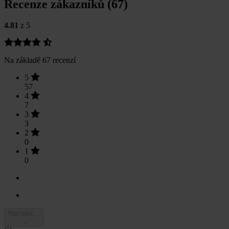
Recenze zákazníků (67)
4.81
z 5
Na základě 67 recenzí
5
57
4
7
3
3
2
0
1
0
Načítání...