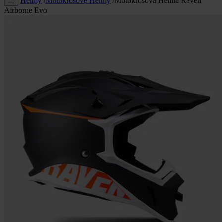
Helmy
/
Motokrosové Helmy
/
Motokrosová Helma Raven
…
Airborne Evo