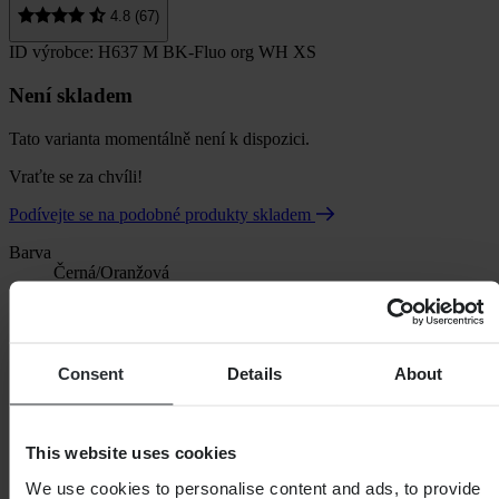
4.8 (67)
ID výrobce: H637 M BK-Fluo org WH XS
Není skladem
Tato varianta momentálně není k dispozici.
Vraťte se za chvíli!
Podívejte se na podobné produkty skladem
Barva
Černá/Oranžová
Consent
Details
About
This website uses cookies
We use cookies to personalise content and ads, to provide