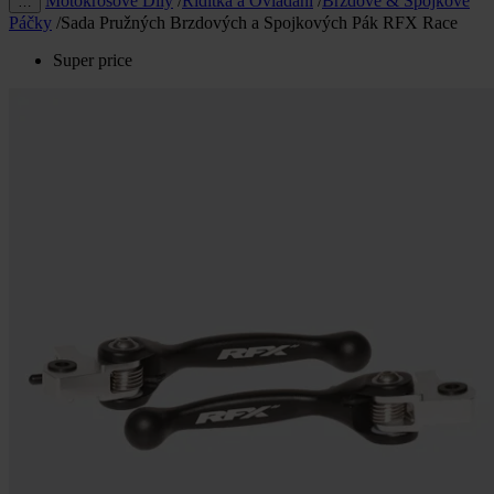
Motokrosové Díly
/
Řídítka a Ovládání
/
Brzdové & Spojkové
…
Páčky
/
Sada Pružných Brzdových a Spojkových Pák RFX Race
Super price