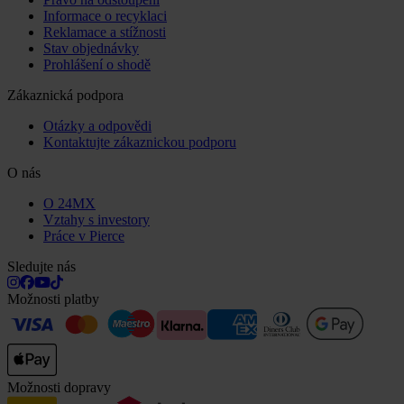
Informace o recyklaci
Reklamace a stížnosti
Stav objednávky
Prohlášení o shodě
Zákaznická podpora
Otázky a odpovědi
Kontaktujte zákaznickou podporu
O nás
O 24MX
Vztahy s investory
Práce v Pierce
Sledujte nás
Možnosti platby
Možnosti dopravy