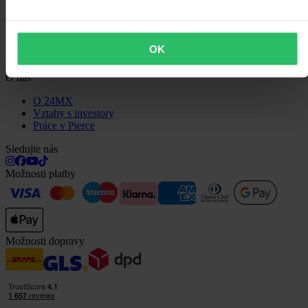
Zákaznická podpora
Otázky a odpovědi
OK
Kontaktujte zákaznickou podporu
O nás
O 24MX
Vztahy s investory
Práce v Pierce
Sledujte nás
Možnosti platby
Možnosti dopravy