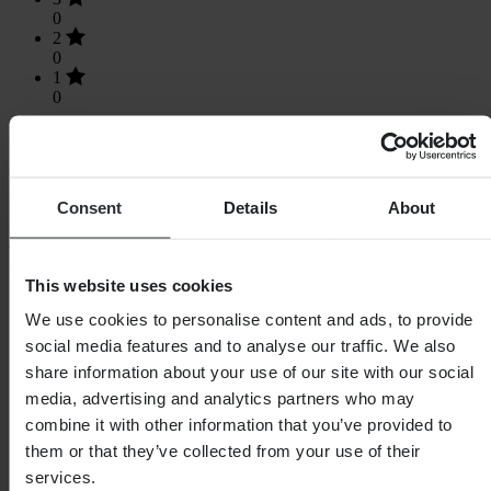
0
2
0
1
0
Consent
Details
About
Načítání...
Nákupy
This website uses cookies
Obchodní podmínky
We use cookies to personalise content and ads, to provide
Zásady ochrany osobních údajů
Doprava a doručení
social media features and to analyse our traffic. We also
Platba
share information about your use of our site with our social
Vrácení
media, advertising and analytics partners who may
Právo na odstoupení
Informace o recyklaci
combine it with other information that you’ve provided to
Reklamace a stížnosti
them or that they’ve collected from your use of their
Stav objednávky
services.
Prohlášení o shodě