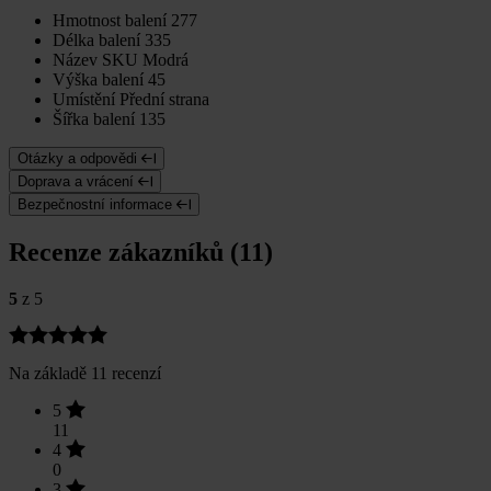
Hmotnost balení
277
Délka balení
335
Název SKU
Modrá
Výška balení
45
Umístění
Přední strana
Šířka balení
135
Otázky a odpovědi
Doprava a vrácení
Bezpečnostní informace
Recenze zákazníků (11)
5
z 5
Na základě 11 recenzí
5
11
4
0
3