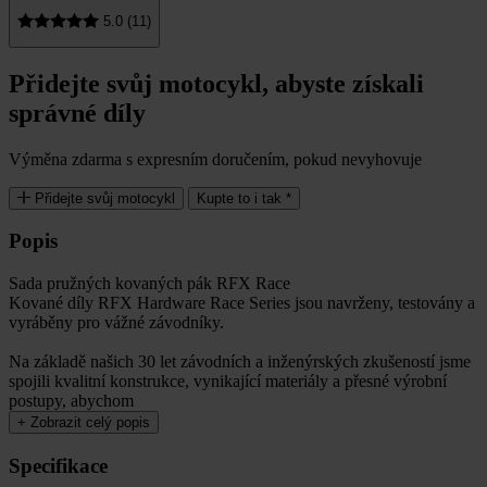
5.0 (11)
Přidejte svůj motocykl, abyste získali
správné díly
Výměna zdarma s expresním doručením, pokud nevyhovuje
Přidejte svůj motocykl
Kupte to i tak *
Popis
Sada pružných kovaných pák RFX Race
Kované díly RFX Hardware Race Series jsou navrženy, testovány a
vyráběny pro vážné závodníky.
Na základě našich 30 let závodních a inženýrských zkušeností jsme
spojili kvalitní konstrukce, vynikající materiály a přesné výrobní
postupy, abychom
+
Zobrazit celý popis
Specifikace