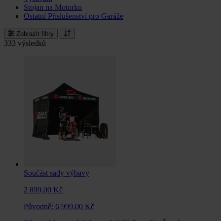
Stojan na Motorku
Ostatní Příslušenství pro Garáže
Zobrazit filtry
333 výsledků
Součást sady výbavy
2 899,00 Kč
Původně:
6 999,00 Kč