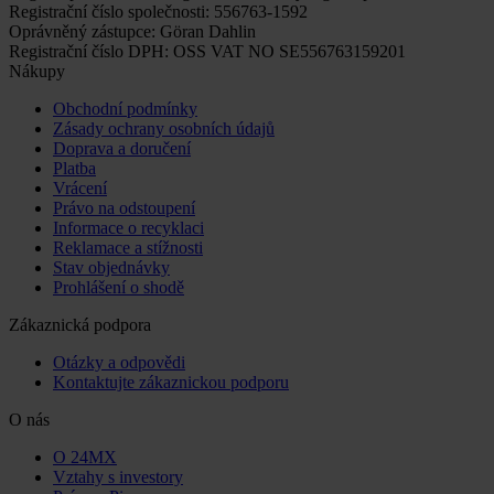
Registrační číslo společnosti: 556763-1592
Oprávněný zástupce: Göran Dahlin
Registrační číslo DPH: OSS VAT NO SE556763159201
Nákupy
Obchodní podmínky
Zásady ochrany osobních údajů
Doprava a doručení
Platba
Vrácení
Právo na odstoupení
Informace o recyklaci
Reklamace a stížnosti
Stav objednávky
Prohlášení o shodě
Zákaznická podpora
Otázky a odpovědi
Kontaktujte zákaznickou podporu
O nás
O 24MX
Vztahy s investory