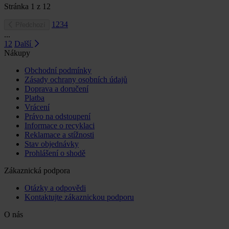
Stránka
1
z
12
1
2
3
4
Předchozí
...
12
Další
Nákupy
Obchodní podmínky
Zásady ochrany osobních údajů
Doprava a doručení
Platba
Vrácení
Právo na odstoupení
Informace o recyklaci
Reklamace a stížnosti
Stav objednávky
Prohlášení o shodě
Zákaznická podpora
Otázky a odpovědi
Kontaktujte zákaznickou podporu
O nás