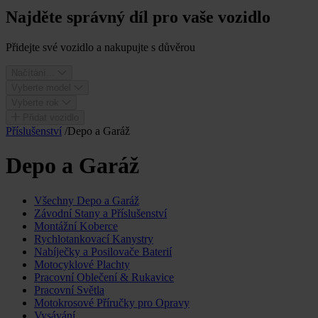
Najděte správný díl pro vaše vozidlo
Přidejte své vozidlo a nakupujte s důvěrou
Načítání...
Vyberte model
Vyberte rok
Přidat vozidlo
Příslušenství
/
Depo a Garáž
Depo a Garáž
Všechny Depo a Garáž
Závodní Stany a Příslušenství
Montážní Koberce
Rychlotankovací Kanystry
Nabíječky a Posilovače Baterií
Motocyklové Plachty
Pracovní Oblečení & Rukavice
Pracovní Světla
Motokrosové Příručky pro Opravy
Vysávání