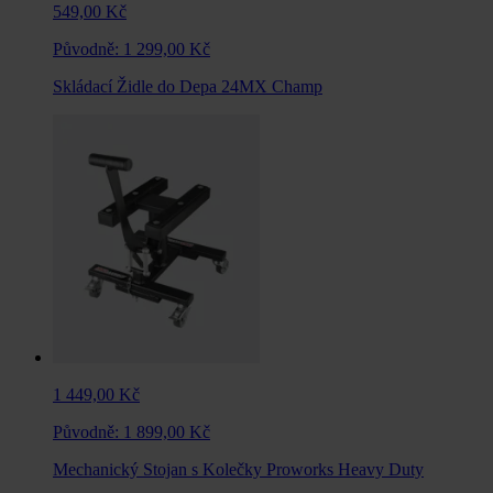
549,00 Kč
Původně:
1 299,00 Kč
Skládací Židle do Depa 24MX Champ
1 449,00 Kč
Původně:
1 899,00 Kč
Mechanický Stojan s Kolečky Proworks Heavy Duty