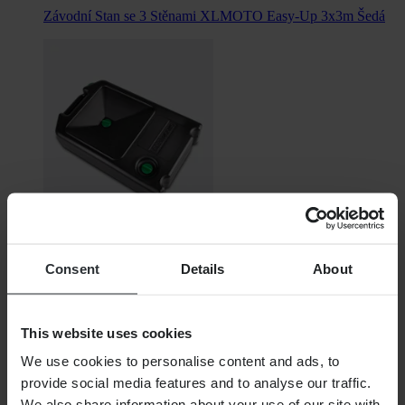
Závodní Stan se 3 Stěnami XLMOTO Easy-Up 3x3m Šedá
Consent
Details
About
335,00 Kč
Původně:
479,00 Kč
Nádoba na Odpadní Olej Proworks 8L
This website uses cookies
We use cookies to personalise content and ads, to
provide social media features and to analyse our traffic.
We also share information about your use of our site with