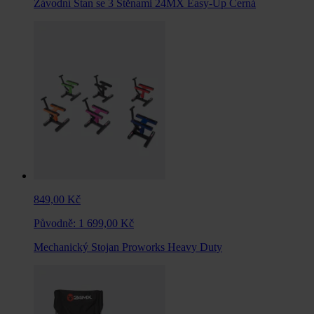
Závodní Stan se 3 Stěnami 24MX Easy-Up Černá
849,00 Kč
Původně:
1 699,00 Kč
Mechanický Stojan Proworks Heavy Duty