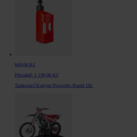
849,00 Kč
Původně:
1 199,00 Kč
Tankovací Kanystr Proworks Rapid 10L