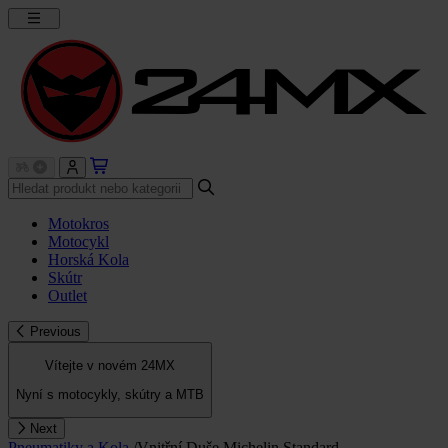
Motokros
Motocykl
Horská Kola
Skútr
Outlet
Previous
Vítejte v novém 24MX
Nyní s motocykly, skútry a MTB
Next
Pneumatiky a Kola
/
Vnitřní Duše Michelin Standard