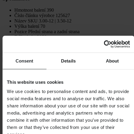
Hmotnost balení
390
Číslo článku výrobce
125627
Název SKU
3.00-12 | 3.50-12
Výška balení
70
Pozice
Přední strana a zadní strana
Délka balení
120
Šířka balení
105
Doprava a vrácení
Bezpečnostní informace
Consent
Details
About
Recenze zákazníků (164)
This website uses cookies
4.68
z 5
We use cookies to personalise content and ads, to provide
social media features and to analyse our traffic. We also
Na základě 164 recenzí
share information about your use of our site with our social
media, advertising and analytics partners who may
5
combine it with other information that you’ve provided to
122
4
them or that they’ve collected from your use of their
33