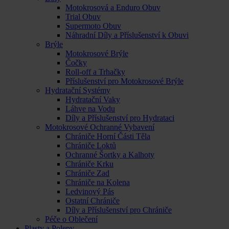
Motokrosová a Enduro Obuv
Trial Obuv
Supermoto Obuv
Náhradní Díly a Příslušenství k Obuvi
Brýle
Motokrosové Brýle
Čočky
Roll-off a Trhačky
Příslušenství pro Motokrosové Brýle
Hydratační Systémy
Hydratační Vaky
Láhve na Vodu
Díly a Příslušenství pro Hydrataci
Motokrosové Ochranné Vybavení
Chrániče Horní Části Těla
Chrániče Loktů
Ochranné Šortky a Kalhoty
Chrániče Krku
Chrániče Zad
Chrániče na Kolena
Ledvinový Pás
Ostatní Chrániče
Díly a Příslušenství pro Chrániče
Péče o Oblečení
Plasty a Polepy