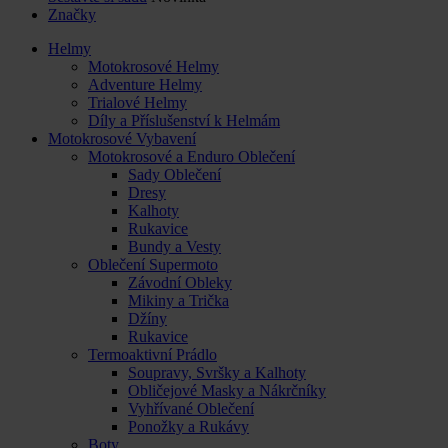
Značky
Helmy
Motokrosové Helmy
Adventure Helmy
Trialové Helmy
Díly a Příslušenství k Helmám
Motokrosové Vybavení
Motokrosové a Enduro Oblečení
Sady Oblečení
Dresy
Kalhoty
Rukavice
Bundy a Vesty
Oblečení Supermoto
Závodní Obleky
Mikiny a Trička
Džíny
Rukavice
Termoaktivní Prádlo
Soupravy, Svršky a Kalhoty
Obličejové Masky a Nákrčníky
Vyhřívané Oblečení
Ponožky a Rukávy
Boty