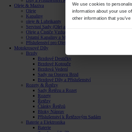
Díly a Příslušenství Kol
We use cookies to personalis
Oleje & Maziva
Oleje
information about your use of
Kapaliny
other information that you’ve
oleje & Lubrikanty
Servisní Sady (Olej a Filtr)
Oleje a Čističe Vzduchových Filtrů
Ostatní Kapaliny a Maziva
Příslušenství pro Oleje, Kapaliny a Maziva
Motokrosové Díly
Brzdy
Brzdové Destičky
Brzdové Kotouče
Brzdová Vedení
Sady na Opravu Brzd
Brzdové Díly a Příslušenství
Rozety & Řetězy
Sady Řetězu a Rozet
Rozety
Řetězy
Články Řetězů
Bloky Náprav
Příslušenství k Řetězovým Sadám
Baterie a Elektronika
Baterie