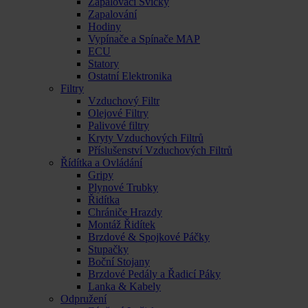
Zapalovací Svíčky
Zapalování
Hodiny
Vypínače a Spínače MAP
ECU
Statory
Ostatní Elektronika
Filtry
Vzduchový Filtr
Olejové Filtry
Palivové filtry
Kryty Vzduchových Filtrů
Příslušenství Vzduchových Filtrů
Řídítka a Ovládání
Gripy
Plynové Trubky
Řidítka
Chrániče Hrazdy
Montáž Řidítek
Brzdové & Spojkové Páčky
Stupačky
Boční Stojany
Brzdové Pedály a Řadicí Páky
Lanka & Kabely
Odpružení