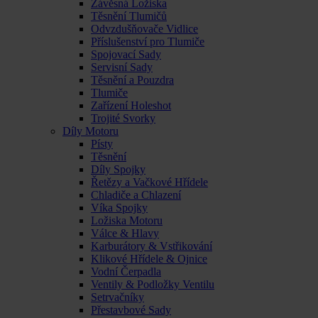
Závěsná Ložiska
Těsnění Tlumičů
Odvzdušňovače Vidlice
Příslušenství pro Tlumiče
Spojovací Sady
Servisní Sady
Těsnění a Pouzdra
Tlumiče
Zařízení Holeshot
Trojité Svorky
Díly Motoru
Písty
Těsnění
Díly Spojky
Řetězy a Vačkové Hřídele
Chladiče a Chlazení
Víka Spojky
Ložiska Motoru
Válce & Hlavy
Karburátory & Vstřikování
Klikové Hřídele & Ojnice
Vodní Čerpadla
Ventily & Podložky Ventilu
Setrvačníky
Přestavbové Sady