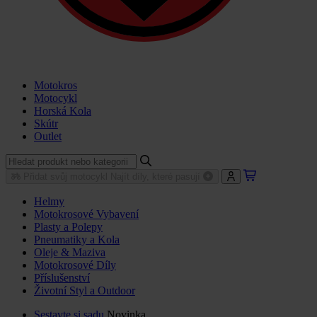
Motokros
Motocykl
Horská Kola
Skútr
Outlet
Přidat svůj motocykl
Najít díly, které pasují
Helmy
Motokrosové Vybavení
Plasty a Polepy
Pneumatiky a Kola
Oleje & Maziva
Motokrosové Díly
Příslušenství
Životní Styl a Outdoor
Sestavte si sadu
Novinka