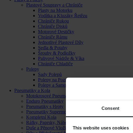
Plastové Soupravy a Chrániče
Plasty na Motorku
Vodítka a Kluzáky Řetězu
Chrániče Rukou
Chrániče Disků
Motorové Destičky
Chrániče Rámu
Jednotlivé Plastové Díly
Sedla & Potahy
Šrouby & Podložky
Palivové Nádrže & Víka
Chrániče Chladiče
Polepy
Sady Polepů
Polepy na Poznávací Značku
Polepy a Samolepky
Pneumatiky a Kola
Motokrosové Pneumatiky
Enduro Pneumatiky
Pneumatiky s Hroty
Consent
Pneumatiky Supermoto
Kompletní Kola
Ráfky, Paprsky, Náboje a Ložiska
This website uses cookies
Duše a Pěnové Vložky