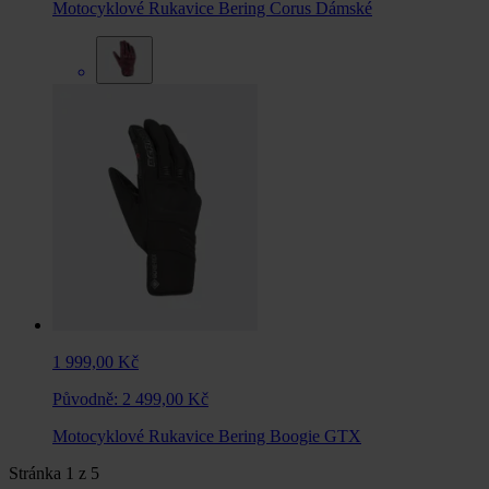
Motocyklové Rukavice Bering Corus Dámské
1 999,00 Kč
Původně:
2 499,00 Kč
Motocyklové Rukavice Bering Boogie GTX
Stránka
1
z
5