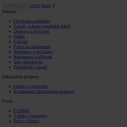
1
2
3
4
5
Další
Předchozí
Nákupy
Obchodní podmínky
Zásady ochrany osobních údajů
Doprava a doručení
Platba
Vrácení
Právo na odstoupení
Informace o recyklaci
Reklamace a stížnosti
Stav objednávky
Prohlášení o shodě
Zákaznická podpora
Otázky a odpovědi
Kontaktujte zákaznickou podporu
O nás
O 24MX
Vztahy s investory
Práce v Pierce