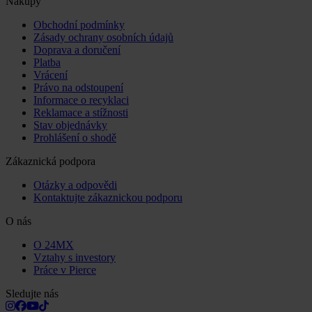
Nákupy
Obchodní podmínky
Zásady ochrany osobních údajů
Doprava a doručení
Platba
Vrácení
Právo na odstoupení
Informace o recyklaci
Reklamace a stížnosti
Stav objednávky
Prohlášení o shodě
Zákaznická podpora
Otázky a odpovědi
Kontaktujte zákaznickou podporu
O nás
O 24MX
Vztahy s investory
Práce v Pierce
Sledujte nás