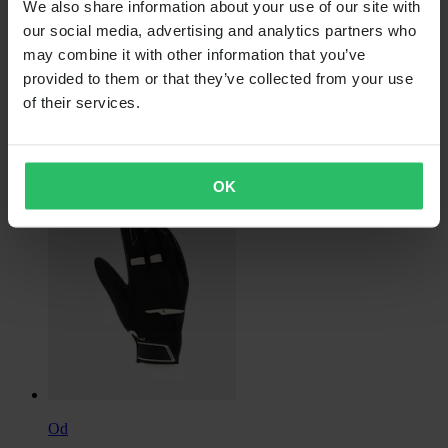
Od
We also share information about your use of our site with
our social media, advertising and analytics partners who
1 339,00 Kč
may combine it with other information that you’ve
Původně:
1 699,00 Kč
provided to them or that they’ve collected from your use
of their services.
Motocyklové Rukavice Bering Trend Dámské
OK
Od