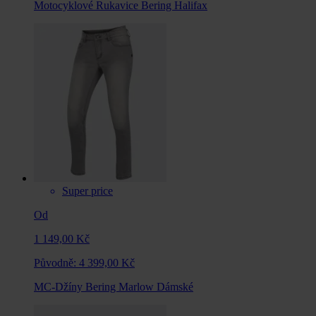
Motocyklové Rukavice Bering Halifax
Super price
Od
1 149,00 Kč
Původně:
4 399,00 Kč
MC-Džíny Bering Marlow Dámské