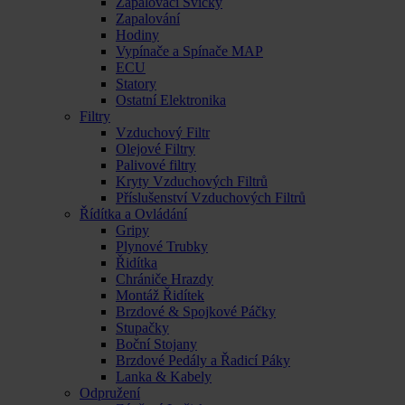
Zapalovací Svíčky
Zapalování
Hodiny
Vypínače a Spínače MAP
ECU
Statory
Ostatní Elektronika
Filtry
Vzduchový Filtr
Olejové Filtry
Palivové filtry
Kryty Vzduchových Filtrů
Příslušenství Vzduchových Filtrů
Řídítka a Ovládání
Gripy
Plynové Trubky
Řidítka
Chrániče Hrazdy
Montáž Řidítek
Brzdové & Spojkové Páčky
Stupačky
Boční Stojany
Brzdové Pedály a Řadicí Páky
Lanka & Kabely
Odpružení