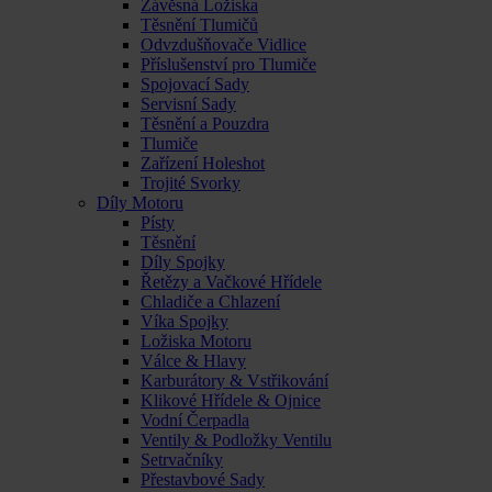
Závěsná Ložiska
Těsnění Tlumičů
Odvzdušňovače Vidlice
Příslušenství pro Tlumiče
Spojovací Sady
Servisní Sady
Těsnění a Pouzdra
Tlumiče
Zařízení Holeshot
Trojité Svorky
Díly Motoru
Písty
Těsnění
Díly Spojky
Řetězy a Vačkové Hřídele
Chladiče a Chlazení
Víka Spojky
Ložiska Motoru
Válce & Hlavy
Karburátory & Vstřikování
Klikové Hřídele & Ojnice
Vodní Čerpadla
Ventily & Podložky Ventilu
Setrvačníky
Přestavbové Sady