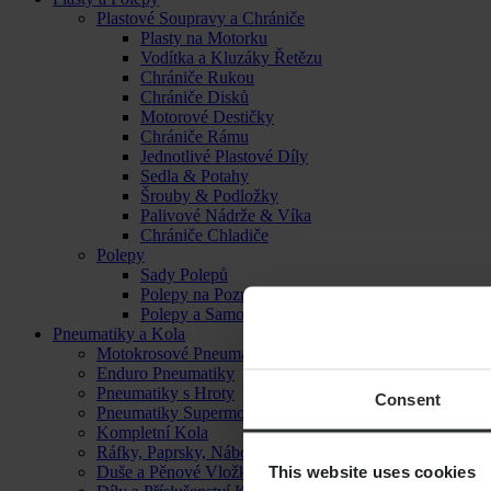
Plastové Soupravy a Chrániče
Plasty na Motorku
Vodítka a Kluzáky Řetězu
Chrániče Rukou
Chrániče Disků
Motorové Destičky
Chrániče Rámu
Jednotlivé Plastové Díly
Sedla & Potahy
Šrouby & Podložky
Palivové Nádrže & Víka
Chrániče Chladiče
Polepy
Sady Polepů
Polepy na Poznávací Značku
Polepy a Samolepky
Pneumatiky a Kola
Motokrosové Pneumatiky
Enduro Pneumatiky
Pneumatiky s Hroty
Consent
Pneumatiky Supermoto
Kompletní Kola
Ráfky, Paprsky, Náboje a Ložiska
This website uses cookies
Duše a Pěnové Vložky