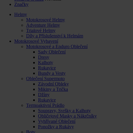
Značky
Helmy
Motokrosové Helmy
Adventure Helmy
Trialové Helmy
Díly a Příslušenství k Helmám
Motokrosové Vybavení
Motokrosové a Enduro Oblečení
Sady Oblečení
Dresy
Kalhoty
Rukavice
Bundy a Vesty
Oblečení Supermoto
Závodní Obleky
Mikiny a Trička
Džíny
Rukavice
Termoaktivní Prádlo
Soupravy, Svršky a Kalhoty
Obličejové Masky a Nákrčníky
Vyhřívané Oblečení
Ponožky a Rukávy
Boty