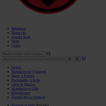
Motokros
Motocykl
Horská Kola
Skútr
Outlet
Přidat svůj motocykl
Najít díly, které pasují
Helmy
Motokrosové Vybavení
Plasty a Polepy
Pneumatiky a Kola
Oleje & Maziva
Motokrosové Díly
Příslušenství
Životní Styl a Outdoor
Sestavte si sadu
Novinka