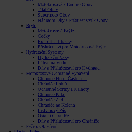
Motokrosová a Enduro Obuv
Trial Obuv
Supermoto Obuv
Náhradní Díly a Příslušenství k Obuvi
Brýle
Motokrosové Brýle
Čočky
Roll-off a Trhačky
Příslušenství pro Motokrosové Brýle
Hydratační Systémy
Hydratační Vaky
Láhve na Vodu
Díly a Příslušenství pro Hydrataci
Motokrosové Ochranné Vybavení
Chrániče Horní Části Těla
Chrániče Loktů
Ochranné Šortky a Kalhoty
Chrániče Krku
Chrániče Zad
Chrániče na Kolena
Ledvinový Pás
Ostatní Chrániče
Díly a Příslušenství pro Chrániče
Péče o Oblečení
Plasty a Polepy