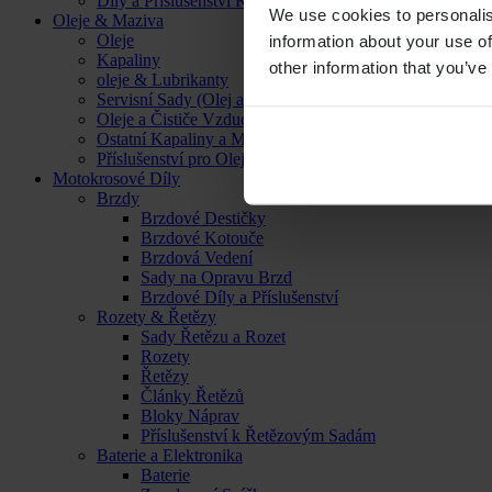
Díly a Příslušenství Kol
We use cookies to personalis
Oleje & Maziva
Oleje
information about your use of
Kapaliny
other information that you’ve
oleje & Lubrikanty
Servisní Sady (Olej a Filtr)
Oleje a Čističe Vzduchových Filtrů
Ostatní Kapaliny a Maziva
Příslušenství pro Oleje, Kapaliny a Maziva
Motokrosové Díly
Brzdy
Brzdové Destičky
Brzdové Kotouče
Brzdová Vedení
Sady na Opravu Brzd
Brzdové Díly a Příslušenství
Rozety & Řetězy
Sady Řetězu a Rozet
Rozety
Řetězy
Články Řetězů
Bloky Náprav
Příslušenství k Řetězovým Sadám
Baterie a Elektronika
Baterie