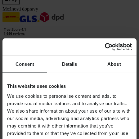
Možnosti dopravy
Consent
Details
About
24MX je součástí společnosti Pierce Group AB
Pierce Group AB | Fleminggatan 20A, 112 26 Stockholm, Švédsko
Registr společností: Bolagsverket/Švédský registr společností
This website uses cookies
Registrační číslo společnosti: 556763-1592
Oprávněný zástupce: Göran Dahlin
We use cookies to personalise content and ads, to
Registrační číslo DPH: OSS VAT NO SE556763159201
Nákupy
provide social media features and to analyse our traffic.
We also share information about your use of our site with
Obchodní podmínky
our social media, advertising and analytics partners who
Zásady ochrany osobních údajů
Doprava a doručení
may combine it with other information that you’ve
Platba
provided to them or that they’ve collected from your use
Vrácení