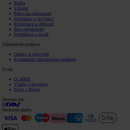
Platba
Vrácení
Právo na odstoupení
Informace o recyklaci
Reklamace a stížnosti
Stav objednávky
Prohlášení o shodě
Zákaznická podpora
Otázky a odpovědi
Kontaktujte zákaznickou podporu
O nás
O 24MX
Vztahy s investory
Práce v Pierce
Sledujte nás
Možnosti platby