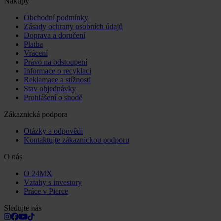
Nákupy
Obchodní podmínky
Zásady ochrany osobních údajů
Doprava a doručení
Platba
Vrácení
Právo na odstoupení
Informace o recyklaci
Reklamace a stížnosti
Stav objednávky
Prohlášení o shodě
Zákaznická podpora
Otázky a odpovědi
Kontaktujte zákaznickou podporu
O nás
O 24MX
Vztahy s investory
Práce v Pierce
Sledujte nás