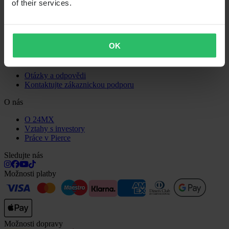
of their services.
Právo na odstoupení
Informace o recyklaci
Reklamace a stížnosti
Stav objednávky
Prohlášení o shodě
OK
Zákaznická podpora
Otázky a odpovědi
Kontaktujte zákaznickou podporu
O nás
O 24MX
Vztahy s investory
Práce v Pierce
Sledujte nás
Možnosti platby
Možnosti dopravy