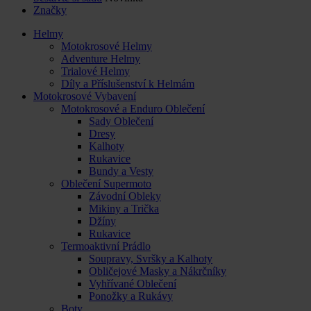
Značky
Helmy
Motokrosové Helmy
Adventure Helmy
Trialové Helmy
Díly a Příslušenství k Helmám
Motokrosové Vybavení
Motokrosové a Enduro Oblečení
Sady Oblečení
Dresy
Kalhoty
Rukavice
Bundy a Vesty
Oblečení Supermoto
Závodní Obleky
Mikiny a Trička
Džíny
Rukavice
Termoaktivní Prádlo
Soupravy, Svršky a Kalhoty
Obličejové Masky a Nákrčníky
Vyhřívané Oblečení
Ponožky a Rukávy
Boty