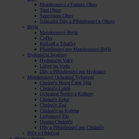
Motokrosová a Enduro Obuv
Trial Obuv
Supermoto Obuv
Náhradní Díly a Příslušenství k Obuvi
Brýle
Motokrosové Brýle
Čočky
Roll-off a Trhačky
Příslušenství pro Motokrosové Brýle
Hydratační Systémy
Hydratační Vaky
Láhve na Vodu
Díly a Příslušenství pro Hydrataci
Motokrosové Ochranné Vybavení
Chrániče Horní Části Těla
Chrániče Loktů
Ochranné Šortky a Kalhoty
Chrániče Krku
Chrániče Zad
Chrániče na Kolena
Ledvinový Pás
Ostatní Chrániče
Díly a Příslušenství pro Chrániče
Péče o Oblečení
Plasty a Polepy