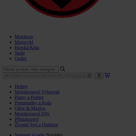
Motokros
Motocykl
Horská Kola
Skútr
Outlet
Přidat svůj motocykl
Najít díly, které pasují
Helmy
Motokrosové Vybavení
Plasty a Polepy
Pneumatiky a Kola
Oleje & Maziva
Motokrosové Díly
Příslušenství
Životní Styl a Outdoor
Sestavte si sadu
Novinka