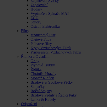
Zapalovací Svíčky
Zapalování
Hodiny
Vypínače a Spínače MAP
ECU
Statory
Ostatní Elektronika
Filtry
Vzduchový Filtr
Olejové Filtry
Palivové filtry
Kryty Vzduchových Filtrů
Příslušenství Vzduchových Filtrů
Řídítka a Ovládání
Gripy
Plynové Trubky
Řidítka
Chrániče Hrazdy
Montáž Řidítek
Brzdové & Spojkové Páčky
Stupačky
Boční Stojany
Brzdové Pedály a Řadicí Páky
Lanka & Kabely
Odpružení