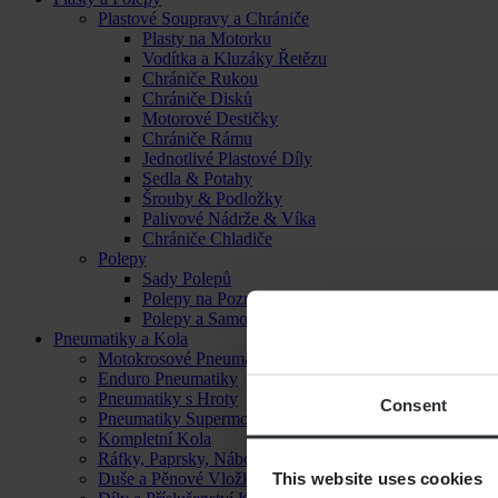
Plastové Soupravy a Chrániče
Plasty na Motorku
Vodítka a Kluzáky Řetězu
Chrániče Rukou
Chrániče Disků
Motorové Destičky
Chrániče Rámu
Jednotlivé Plastové Díly
Sedla & Potahy
Šrouby & Podložky
Palivové Nádrže & Víka
Chrániče Chladiče
Polepy
Sady Polepů
Polepy na Poznávací Značku
Polepy a Samolepky
Pneumatiky a Kola
Motokrosové Pneumatiky
Enduro Pneumatiky
Pneumatiky s Hroty
Consent
Pneumatiky Supermoto
Kompletní Kola
Ráfky, Paprsky, Náboje a Ložiska
This website uses cookies
Duše a Pěnové Vložky