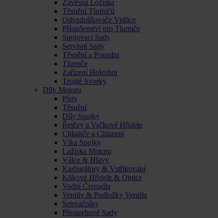
Závěsná Ložiska
Těsnění Tlumičů
Odvzdušňovače Vidlice
Příslušenství pro Tlumiče
Spojovací Sady
Servisní Sady
Těsnění a Pouzdra
Tlumiče
Zařízení Holeshot
Trojité Svorky
Díly Motoru
Písty
Těsnění
Díly Spojky
Řetězy a Vačkové Hřídele
Chladiče a Chlazení
Víka Spojky
Ložiska Motoru
Válce & Hlavy
Karburátory & Vstřikování
Klikové Hřídele & Ojnice
Vodní Čerpadla
Ventily & Podložky Ventilu
Setrvačníky
Přestavbové Sady