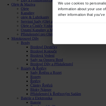
Díly a Příslušenství Kol
We use cookies to personalis
Oleje & Maziva
Oleje
information about your use of
Kapaliny
other information that you’ve
oleje & Lubrikanty
Servisní Sady (Olej a Filtr)
Oleje a Čističe Vzduchových Filtrů
Ostatní Kapaliny a Maziva
Příslušenství pro Oleje, Kapaliny a Maziva
Motokrosové Díly
Brzdy
Brzdové Destičky
Brzdové Kotouče
Brzdová Vedení
Sady na Opravu Brzd
Brzdové Díly a Příslušenství
Rozety & Řetězy
Sady Řetězu a Rozet
Rozety
Řetězy
Články Řetězů
Bloky Náprav
Příslušenství k Řetězovým Sadám
Baterie a Elektronika
Baterie