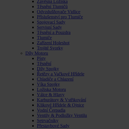
Závěsná Ložiska
Těsnění Tlumičů
Odvzdušňovače Vidlice
Příslušenství pro Tlumiče
Spojovací Sady
Servisní Sady
Těsnění a Pouzdra
Tlumiče
Zařízení Holeshot
Trojité Svorky
Díly Motoru
Písty
Těsnění
Díly Spojky
Řetězy a Vačkové Hřídele
Chladiče a Chlazení
Víka Spojky
Ložiska Motoru
Válce & Hlavy
Karburátory & Vstřikování
Klikové Hřídele & Ojnice
Vodní Čerpadla
Ventily & Podložky Ventilu
Setrvačníky
Přestavbové Sady