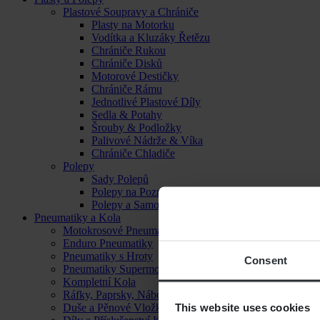
Plastové Soupravy a Chrániče
Plasty na Motorku
Vodítka a Kluzáky Řetězu
Chrániče Rukou
Chrániče Disků
Motorové Destičky
Chrániče Rámu
Jednotlivé Plastové Díly
Sedla & Potahy
Šrouby & Podložky
Palivové Nádrže & Víka
Chrániče Chladiče
Polepy
Sady Polepů
Polepy na Poznávací Značku
Polepy a Samolepky
Pneumatiky a Kola
Motokrosové Pneumatiky
Enduro Pneumatiky
Pneumatiky s Hroty
Consent
Pneumatiky Supermoto
Kompletní Kola
Ráfky, Paprsky, Náboje a Ložiska
This website uses cookies
Duše a Pěnové Vložky