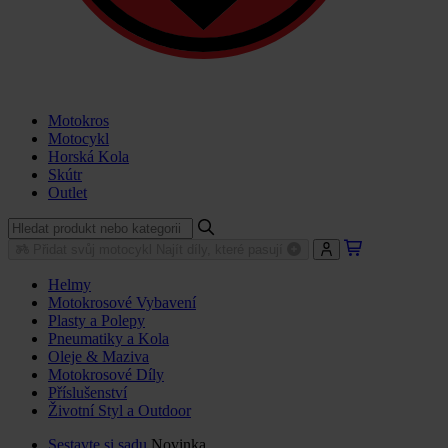
Motokros
Motocykl
Horská Kola
Skútr
Outlet
Přidat svůj motocykl
Najít díly, které pasují
Helmy
Motokrosové Vybavení
Plasty a Polepy
Pneumatiky a Kola
Oleje & Maziva
Motokrosové Díly
Příslušenství
Životní Styl a Outdoor
Sestavte si sadu
Novinka