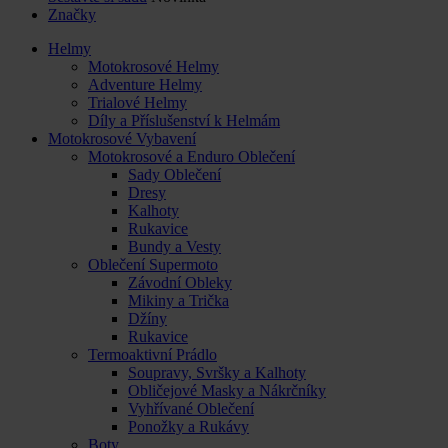
Značky
Helmy
Motokrosové Helmy
Adventure Helmy
Trialové Helmy
Díly a Příslušenství k Helmám
Motokrosové Vybavení
Motokrosové a Enduro Oblečení
Sady Oblečení
Dresy
Kalhoty
Rukavice
Bundy a Vesty
Oblečení Supermoto
Závodní Obleky
Mikiny a Trička
Džíny
Rukavice
Termoaktivní Prádlo
Soupravy, Svršky a Kalhoty
Obličejové Masky a Nákrčníky
Vyhřívané Oblečení
Ponožky a Rukávy
Boty