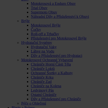
Motokrosová a Enduro Obuv
Trial Obuv
Supermoto Obuv
Náhradní Díly a Příslušenství k Obuvi
Brýle
Motokrosové Brýle
Čočky
Roll-off a Trhačky
Příslušenství pro Motokrosové Brýle
Hydratační Systémy
Hydratační Vaky
Láhve na Vodu
Díly a Příslušenství pro Hydrataci
Motokrosové Ochranné Vybavení
Chrániče Horní Části Těla
Chrániče Loktů
Ochranné Šortky a Kalhoty
Chrániče Krku
Chrániče Zad
Chrániče na Kolena
Ledvinový Pás
Ostatní Chrániče
Díly a Příslušenství pro Chrániče
Péče o Oblečení
Plasty a Polepy