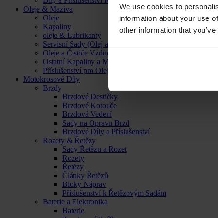
Díly a Příslušenství Kol
We use cookies to personalis
Oleje & Maziva
Oleje
information about your use of
Kapaliny
other information that you’ve
oleje & Lubrikanty
Servisní Sady (Olej a Filtr)
Oleje a Čističe Vzduchových Filtrů
Ostatní Kapaliny a Maziva
Příslušenství pro Oleje, Kapaliny a Maziva
Motokrosové Díly
Brzdy
Brzdové Destičky
Brzdové Kotouče
Brzdová Vedení
Sady na Opravu Brzd
Brzdové Díly a Příslušenství
Rozety & Řetězy
Sady Řetězu a Rozet
Rozety
Řetězy
Články Řetězů
Bloky Náprav
Příslušenství k Řetězovým Sadám
Baterie a Elektronika
Baterie