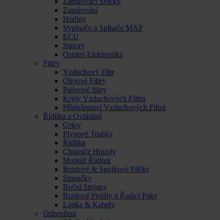
Zapalovací Svíčky
Zapalování
Hodiny
Vypínače a Spínače MAP
ECU
Statory
Ostatní Elektronika
Filtry
Vzduchový Filtr
Olejové Filtry
Palivové filtry
Kryty Vzduchových Filtrů
Příslušenství Vzduchových Filtrů
Řídítka a Ovládání
Gripy
Plynové Trubky
Řidítka
Chrániče Hrazdy
Montáž Řidítek
Brzdové & Spojkové Páčky
Stupačky
Boční Stojany
Brzdové Pedály a Řadicí Páky
Lanka & Kabely
Odpružení