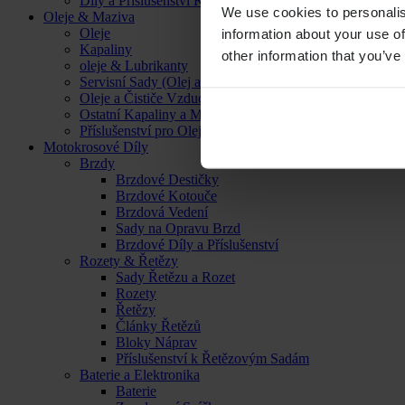
Díly a Příslušenství Kol
We use cookies to personalis
Oleje & Maziva
Oleje
information about your use of
Kapaliny
other information that you’ve
oleje & Lubrikanty
Servisní Sady (Olej a Filtr)
Oleje a Čističe Vzduchových Filtrů
Ostatní Kapaliny a Maziva
Příslušenství pro Oleje, Kapaliny a Maziva
Motokrosové Díly
Brzdy
Brzdové Destičky
Brzdové Kotouče
Brzdová Vedení
Sady na Opravu Brzd
Brzdové Díly a Příslušenství
Rozety & Řetězy
Sady Řetězu a Rozet
Rozety
Řetězy
Články Řetězů
Bloky Náprav
Příslušenství k Řetězovým Sadám
Baterie a Elektronika
Baterie