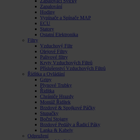
Zapalovací Svíčky
Zapalování
Hodiny
Vypínače a Spínače MAP
ECU
Statory
Ostatní Elektronika
Filtry
Vzduchový Filtr
Olejové Filtry
Palivové filtry
Kryty Vzduchových Filtrů
Příslušenství Vzduchových Filtrů
Řídítka a Ovládání
Gripy
Plynové Trubky
Řidítka
Chrániče Hrazdy
Montáž Řidítek
Brzdové & Spojkové Páčky
Stupačky
Boční Stojany
Brzdové Pedály a Řadicí Páky
Lanka & Kabely
Odpružení