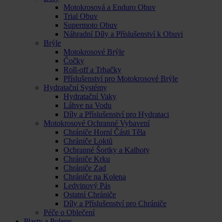
Motokrosová a Enduro Obuv
Trial Obuv
Supermoto Obuv
Náhradní Díly a Příslušenství k Obuvi
Brýle
Motokrosové Brýle
Čočky
Roll-off a Trhačky
Příslušenství pro Motokrosové Brýle
Hydratační Systémy
Hydratační Vaky
Láhve na Vodu
Díly a Příslušenství pro Hydrataci
Motokrosové Ochranné Vybavení
Chrániče Horní Části Těla
Chrániče Loktů
Ochranné Šortky a Kalhoty
Chrániče Krku
Chrániče Zad
Chrániče na Kolena
Ledvinový Pás
Ostatní Chrániče
Díly a Příslušenství pro Chrániče
Péče o Oblečení
Plasty a Polepy