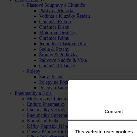
Plastové Soupravy a Chrániče
Plasty na Motorku
Vodítka a Kluzáky Řetězu
Chrániče Rukou
Chrániče Disků
Motorové Destičky
Chrániče Rámu
Jednotlivé Plastové Díly
Sedla & Potahy
Šrouby & Podložky
Palivové Nádrže & Víka
Chrániče Chladiče
Polepy
Sady Polepů
Polepy na Poznávací Značku
Polepy a Samolepky
Pneumatiky a Kola
Motokrosové Pneumatiky
Enduro Pneumatiky
Pneumatiky s Hroty
Consent
Pneumatiky Supermoto
Kompletní Kola
Ráfky, Paprsky, Náboje a Ložiska
This website uses cookies
Duše a Pěnové Vložky