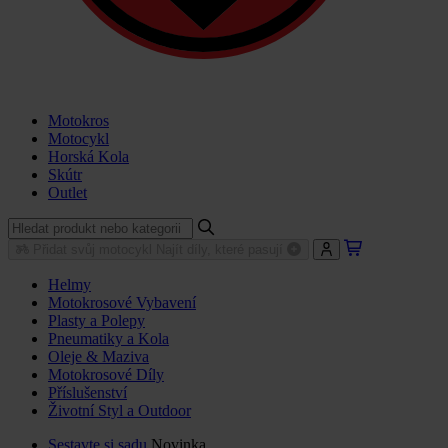
Motokros
Motocykl
Horská Kola
Skútr
Outlet
Přidat svůj motocykl
Najít díly, které pasují
Helmy
Motokrosové Vybavení
Plasty a Polepy
Pneumatiky a Kola
Oleje & Maziva
Motokrosové Díly
Příslušenství
Životní Styl a Outdoor
Sestavte si sadu
Novinka