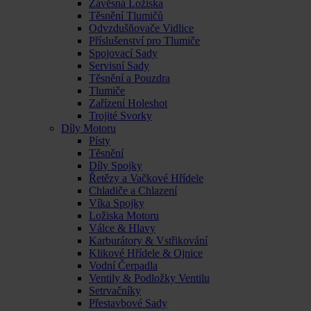
Závěsná Ložiska
Těsnění Tlumičů
Odvzdušňovače Vidlice
Příslušenství pro Tlumiče
Spojovací Sady
Servisní Sady
Těsnění a Pouzdra
Tlumiče
Zařízení Holeshot
Trojité Svorky
Díly Motoru
Písty
Těsnění
Díly Spojky
Řetězy a Vačkové Hřídele
Chladiče a Chlazení
Víka Spojky
Ložiska Motoru
Válce & Hlavy
Karburátory & Vstřikování
Klikové Hřídele & Ojnice
Vodní Čerpadla
Ventily & Podložky Ventilu
Setrvačníky
Přestavbové Sady