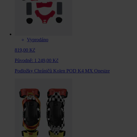
Vyprodáno
819,00 Kč
Původně:
1 249,00 Kč
Podložky Chráničů Kolen POD K4 MX Onesize