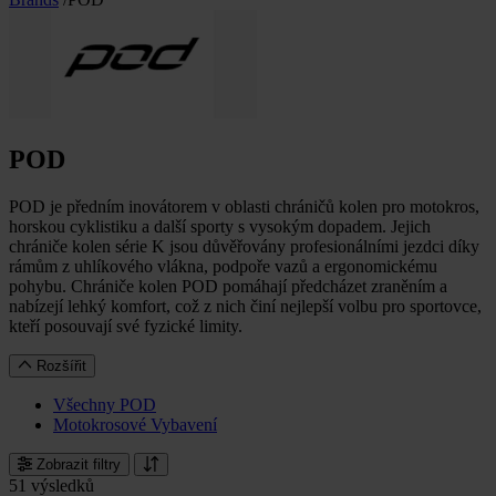
POD
POD je předním inovátorem v oblasti chráničů kolen pro motokros,
horskou cyklistiku a další sporty s vysokým dopadem. Jejich
chrániče kolen série K jsou důvěřovány profesionálními jezdci díky
rámům z uhlíkového vlákna, podpoře vazů a ergonomickému
pohybu. Chrániče kolen POD pomáhají předcházet zraněním a
nabízejí lehký komfort, což z nich činí nejlepší volbu pro sportovce,
kteří posouvají své fyzické limity.
Rozšířit
Všechny POD
Motokrosové Vybavení
Zobrazit filtry
51 výsledků