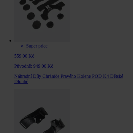
Super price
559,00 Kč
Původně:
949,00 Kč
Náhradní Díly Chrániče Pravého Kolene POD K4 Dětské
Dlouhé