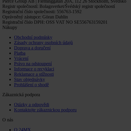
Pierce Group AB | Fleminggatan 20A, 112 26 Stockholm, Švédsko
Registr společností: Bolagsverket/Švédský registr společností
Registrační číslo společnosti: 556763-1592
Oprávněný zástupce: Göran Dahlin
Registrační číslo DPH: OSS VAT NO SE556763159201
Nákupy
Obchodní podmínky
Zásady ochrany osobních údajů
Doprava a doručení
Platba
Vrácení
Právo na odstoupení
Informace o recyklaci
Reklamace a stížnosti
Stav objednávky
Prohlášení o shodě
Zákaznická podpora
Otázky a odpovědi
Kontaktujte zákaznickou podporu
O nás
O 24MX