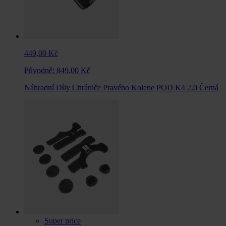
449,00 Kč
Původně:
849,00 Kč
Náhradní Díly Chrániče Pravého Kolene POD K4 2.0 Černá
Super price