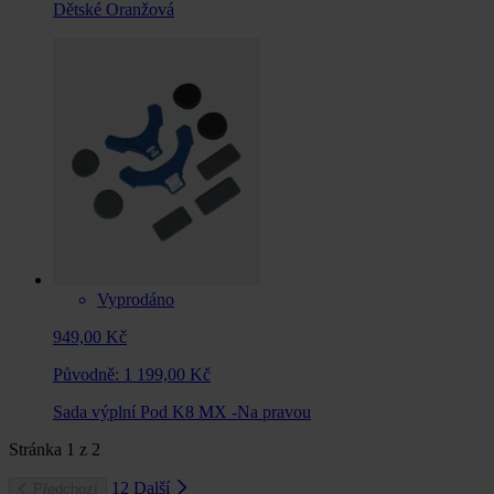
Dětské Oranžová
Vyprodáno
949,00 Kč
Původně:
1 199,00 Kč
Sada výplní Pod K8 MX -Na pravou
Stránka
1
z
2
1
2
Další
Předchozí