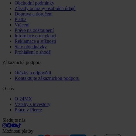
Obchodní podmínky
Zásady ochrany osobních údajů
Doprava a doručení
Platba
Vrácení
Právo na odstoupení
Informace o recyklaci
Reklamace a stížnosti
Stav objednávky
Prohlášení o shodě
Zákaznická podpora
Otázky a odpovědi
Kontaktujte zákaznickou podporu
O nás
O 24MX
Vztahy s investory
Práce v Pierce
Sledujte nás
Možnosti platby