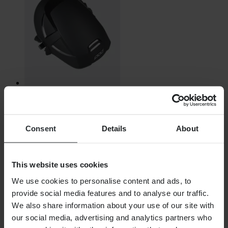
Vyprodáno
449,00 Kč
Původně:
679,00 Kč
Consent
Details
About
Náhradní Díl Chrániče Kolen Pod K1 Černá
This website uses cookies
We use cookies to personalise content and ads, to
provide social media features and to analyse our traffic.
We also share information about your use of our site with
our social media, advertising and analytics partners who