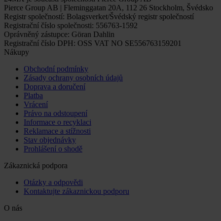
Pierce Group AB | Fleminggatan 20A, 112 26 Stockholm, Švédsko
Registr společností: Bolagsverket/Švédský registr společností
Registrační číslo společnosti: 556763-1592
Oprávněný zástupce: Göran Dahlin
Registrační číslo DPH: OSS VAT NO SE556763159201
Nákupy
Obchodní podmínky
Zásady ochrany osobních údajů
Doprava a doručení
Platba
Vrácení
Právo na odstoupení
Informace o recyklaci
Reklamace a stížnosti
Stav objednávky
Prohlášení o shodě
Zákaznická podpora
Otázky a odpovědi
Kontaktujte zákaznickou podporu
O nás