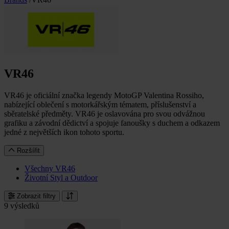
VR46
VR46 je oficiální značka legendy MotoGP Valentina Rossiho,
nabízející oblečení s motorkářským tématem, příslušenství a
sběratelské předměty. VR46 je oslavována pro svou odvážnou
grafiku a závodní dědictví a spojuje fanoušky s duchem a odkazem
jedné z největších ikon tohoto sportu.
Rozšířit
Všechny VR46
Životní Styl a Outdoor
Zobrazit filtry
9 výsledků