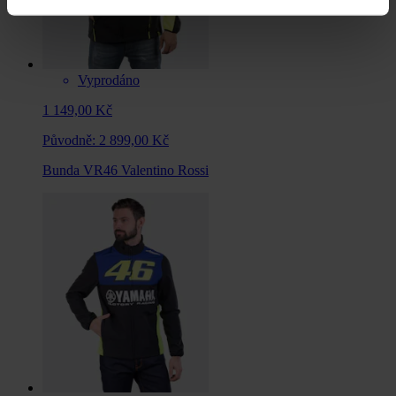
Vyprodáno
1 149,00 Kč
Původně:
2 899,00 Kč
Bunda VR46 Valentino Rossi