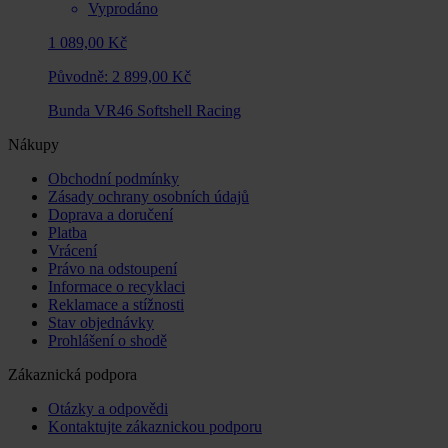
Vyprodáno
1 089,00 Kč
Původně:
2 899,00 Kč
Bunda VR46 Softshell Racing
Nákupy
Obchodní podmínky
Zásady ochrany osobních údajů
Doprava a doručení
Platba
Vrácení
Právo na odstoupení
Informace o recyklaci
Reklamace a stížnosti
Stav objednávky
Prohlášení o shodě
Zákaznická podpora
Otázky a odpovědi
Kontaktujte zákaznickou podporu