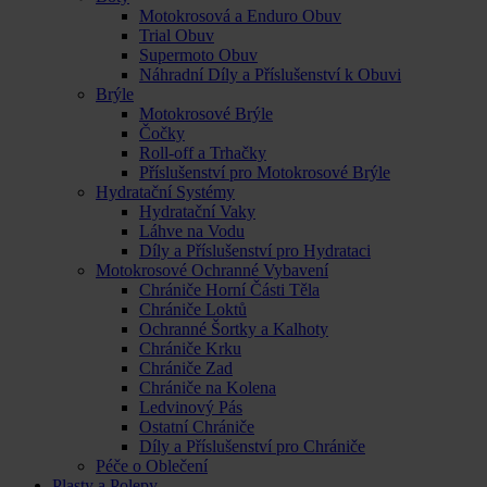
Motokrosová a Enduro Obuv
Trial Obuv
Supermoto Obuv
Náhradní Díly a Příslušenství k Obuvi
Brýle
Motokrosové Brýle
Čočky
Roll-off a Trhačky
Příslušenství pro Motokrosové Brýle
Hydratační Systémy
Hydratační Vaky
Láhve na Vodu
Díly a Příslušenství pro Hydrataci
Motokrosové Ochranné Vybavení
Chrániče Horní Části Těla
Chrániče Loktů
Ochranné Šortky a Kalhoty
Chrániče Krku
Chrániče Zad
Chrániče na Kolena
Ledvinový Pás
Ostatní Chrániče
Díly a Příslušenství pro Chrániče
Péče o Oblečení
Plasty a Polepy