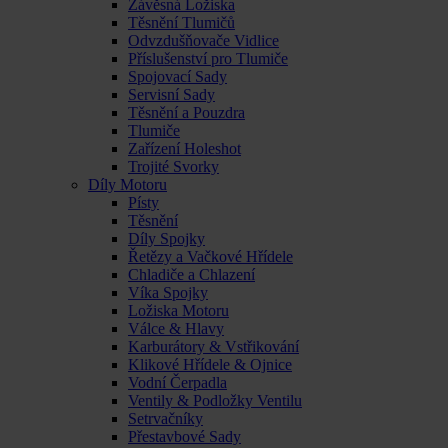
Závěsná Ložiska
Těsnění Tlumičů
Odvzdušňovače Vidlice
Příslušenství pro Tlumiče
Spojovací Sady
Servisní Sady
Těsnění a Pouzdra
Tlumiče
Zařízení Holeshot
Trojité Svorky
Díly Motoru
Písty
Těsnění
Díly Spojky
Řetězy a Vačkové Hřídele
Chladiče a Chlazení
Víka Spojky
Ložiska Motoru
Válce & Hlavy
Karburátory & Vstřikování
Klikové Hřídele & Ojnice
Vodní Čerpadla
Ventily & Podložky Ventilu
Setrvačníky
Přestavbové Sady