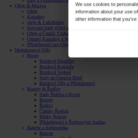
Díly a Příslušenství Kol
We use cookies to personalis
Oleje & Maziva
Oleje
information about your use of
Kapaliny
other information that you’ve
oleje & Lubrikanty
Servisní Sady (Olej a Filtr)
Oleje a Čističe Vzduchových Filtrů
Ostatní Kapaliny a Maziva
Příslušenství pro Oleje, Kapaliny a Maziva
Motokrosové Díly
Brzdy
Brzdové Destičky
Brzdové Kotouče
Brzdová Vedení
Sady na Opravu Brzd
Brzdové Díly a Příslušenství
Rozety & Řetězy
Sady Řetězu a Rozet
Rozety
Řetězy
Články Řetězů
Bloky Náprav
Příslušenství k Řetězovým Sadám
Baterie a Elektronika
Baterie