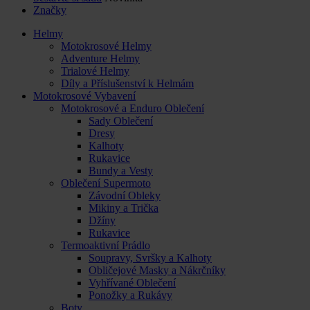
Značky
Helmy
Motokrosové Helmy
Adventure Helmy
Trialové Helmy
Díly a Příslušenství k Helmám
Motokrosové Vybavení
Motokrosové a Enduro Oblečení
Sady Oblečení
Dresy
Kalhoty
Rukavice
Bundy a Vesty
Oblečení Supermoto
Závodní Obleky
Mikiny a Trička
Džíny
Rukavice
Termoaktivní Prádlo
Soupravy, Svršky a Kalhoty
Obličejové Masky a Nákrčníky
Vyhřívané Oblečení
Ponožky a Rukávy
Boty