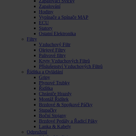
Zapalovací Svíčky
Zapalování
Hodiny
Vypínače a Spínače MAP
ECU
Statory
Ostatní Elektronika
Filtry
Vzduchový Filtr
Olejové Filtry
Palivové filtry
Kryty Vzduchových Filtrů
Příslušenství Vzduchových Filtrů
Řídítka a Ovládání
Gripy
Plynové Trubky
Řidítka
Chrániče Hrazdy
Montáž Řidítek
Brzdové & Spojkové Páčky
Stupačky
Boční Stojany
Brzdové Pedály a Řadicí Páky
Lanka & Kabely
Odpružení