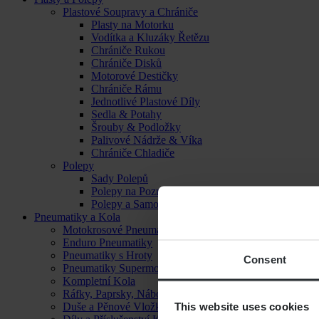
Plastové Soupravy a Chrániče
Plasty na Motorku
Vodítka a Kluzáky Řetězu
Chrániče Rukou
Chrániče Disků
Motorové Destičky
Chrániče Rámu
Jednotlivé Plastové Díly
Sedla & Potahy
Šrouby & Podložky
Palivové Nádrže & Víka
Chrániče Chladiče
Polepy
Sady Polepů
Polepy na Poznávací Značku
Polepy a Samolepky
Pneumatiky a Kola
Motokrosové Pneumatiky
Enduro Pneumatiky
Pneumatiky s Hroty
Consent
Pneumatiky Supermoto
Kompletní Kola
Ráfky, Paprsky, Náboje a Ložiska
This website uses cookies
Duše a Pěnové Vložky