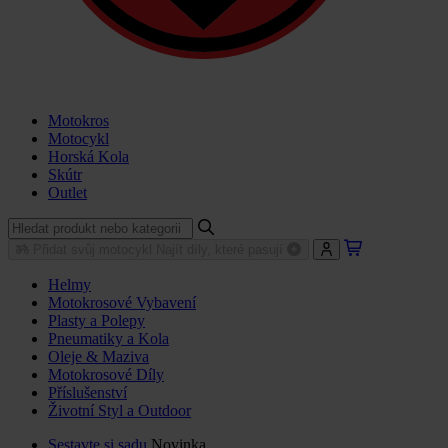
Motokros
Motocykl
Horská Kola
Skútr
Outlet
Přidat svůj motocykl
Najít díly, které pasují
Helmy
Motokrosové Vybavení
Plasty a Polepy
Pneumatiky a Kola
Oleje & Maziva
Motokrosové Díly
Příslušenství
Životní Styl a Outdoor
Sestavte si sadu
Novinka