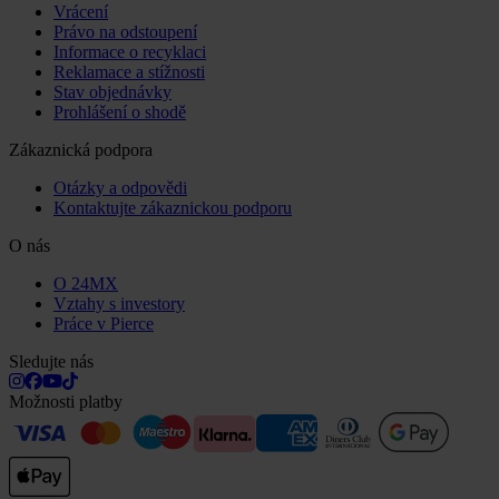
Vrácení
Právo na odstoupení
Informace o recyklaci
Reklamace a stížnosti
Stav objednávky
Prohlášení o shodě
Zákaznická podpora
Otázky a odpovědi
Kontaktujte zákaznickou podporu
O nás
O 24MX
Vztahy s investory
Práce v Pierce
Sledujte nás
Možnosti platby