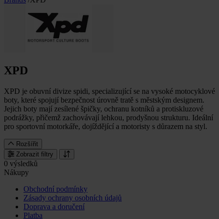
XPD
XPD je obuvní divize spidi, specializující se na vysoké motocyklové
boty, které spojují bezpečnost úrovně tratě s městským designem.
Jejich boty mají zesílené špičky, ochranu kotníků a protiskluzové
podrážky, přičemž zachovávají lehkou, prodyšnou strukturu. Ideální
pro sportovní motorkáře, dojíždějící a motoristy s důrazem na styl.
Rozšířit
Zobrazit filtry
0 výsledků
Nákupy
Obchodní podmínky
Zásady ochrany osobních údajů
Doprava a doručení
Platba