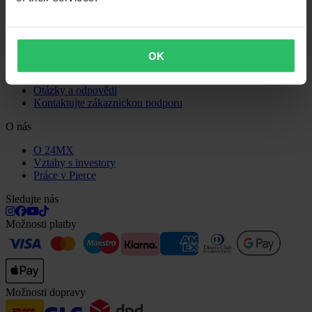
Informace o recyklaci
Reklamace a stížnosti
Stav objednávky
Prohlášení o shodě
OK
Zákaznická podpora
Otázky a odpovědi
Kontaktujte zákaznickou podporu
O nás
O 24MX
Vztahy s investory
Práce v Pierce
Sledujte nás
Možnosti platby
Možnosti dopravy