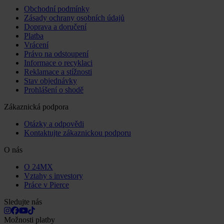
Obchodní podmínky
Zásady ochrany osobních údajů
Doprava a doručení
Platba
Vrácení
Právo na odstoupení
Informace o recyklaci
Reklamace a stížnosti
Stav objednávky
Prohlášení o shodě
Zákaznická podpora
Otázky a odpovědi
Kontaktujte zákaznickou podporu
O nás
O 24MX
Vztahy s investory
Práce v Pierce
Sledujte nás
Možnosti platby