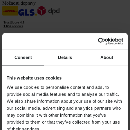
Možnosti dopravy
Consent
Details
About
24MX je součástí společnosti Pierce Group AB
Pierce Group AB | Fleminggatan 20A, 112 26 Stockholm, Švédsko
Registr společností: Bolagsverket/Švédský registr společností
Registrační číslo společnosti: 556763-1592
This website uses cookies
Oprávněný zástupce: Göran Dahlin
Registrační číslo DPH: OSS VAT NO SE556763159201
We use cookies to personalise content and ads, to
Nákupy
provide social media features and to analyse our traffic.
Obchodní podmínky
We also share information about your use of our site with
Zásady ochrany osobních údajů
our social media, advertising and analytics partners who
Doprava a doručení
may combine it with other information that you’ve
Platba
Vrácení
provided to them or that they’ve collected from your use
Právo na odstoupení
of their services.