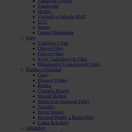
Zapalovací Svíčky
Zapalování
Hodiny
Vypínače a Spínače MAP
ECU
Statory
Ostatní Elektronika
Filtry
Vzduchový Filtr
Olejové Filtry
Palivové filtry
Kryty Vzduchových Filtrů
Příslušenství Vzduchových Filtrů
Řídítka a Ovládání
Gripy
Plynové Trubky
Řidítka
Chrániče Hrazdy
Montáž Řidítek
Brzdové & Spojkové Páčky
Stupačky
Boční Stojany
Brzdové Pedály a Řadicí Páky
Lanka & Kabely
Odpružení