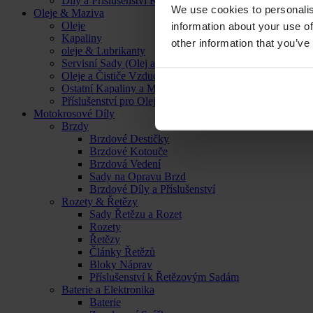
Díly a Příslušenství Kol
We use cookies to personalis
Oleje & Maziva
Oleje
information about your use of
Kapaliny
other information that you’ve
oleje & Lubrikanty
Servisní Sady (Olej a Filtr)
Oleje a Čističe Vzduchových Filtrů
Ostatní Kapaliny a Maziva
Příslušenství pro Oleje, Kapaliny a Maziva
Motokrosové Díly
Brzdy
Brzdové Destičky
Brzdové Kotouče
Brzdová Vedení
Sady na Opravu Brzd
Brzdové Díly a Příslušenství
Rozety & Řetězy
Sady Řetězu a Rozet
Rozety
Řetězy
Články Řetězů
Bloky Náprav
Příslušenství k Řetězovým Sadám
Baterie a Elektronika
Baterie