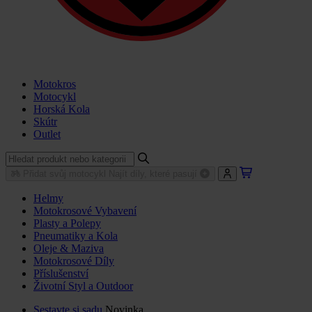
Motokros
Motocykl
Horská Kola
Skútr
Outlet
Přidat svůj motocykl
Najít díly, které pasují
Helmy
Motokrosové Vybavení
Plasty a Polepy
Pneumatiky a Kola
Oleje & Maziva
Motokrosové Díly
Příslušenství
Životní Styl a Outdoor
Sestavte si sadu
Novinka