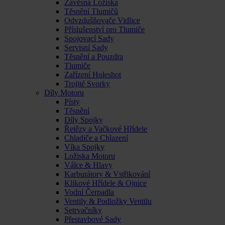
Závěsná Ložiska
Těsnění Tlumičů
Odvzdušňovače Vidlice
Příslušenství pro Tlumiče
Spojovací Sady
Servisní Sady
Těsnění a Pouzdra
Tlumiče
Zařízení Holeshot
Trojité Svorky
Díly Motoru
Písty
Těsnění
Díly Spojky
Řetězy a Vačkové Hřídele
Chladiče a Chlazení
Víka Spojky
Ložiska Motoru
Válce & Hlavy
Karburátory & Vstřikování
Klikové Hřídele & Ojnice
Vodní Čerpadla
Ventily & Podložky Ventilu
Setrvačníky
Přestavbové Sady