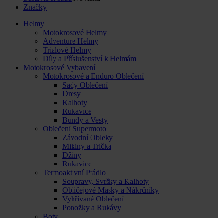
Značky
Helmy
Motokrosové Helmy
Adventure Helmy
Trialové Helmy
Díly a Příslušenství k Helmám
Motokrosové Vybavení
Motokrosové a Enduro Oblečení
Sady Oblečení
Dresy
Kalhoty
Rukavice
Bundy a Vesty
Oblečení Supermoto
Závodní Obleky
Mikiny a Trička
Džíny
Rukavice
Termoaktivní Prádlo
Soupravy, Svršky a Kalhoty
Obličejové Masky a Nákrčníky
Vyhřívané Oblečení
Ponožky a Rukávy
Boty