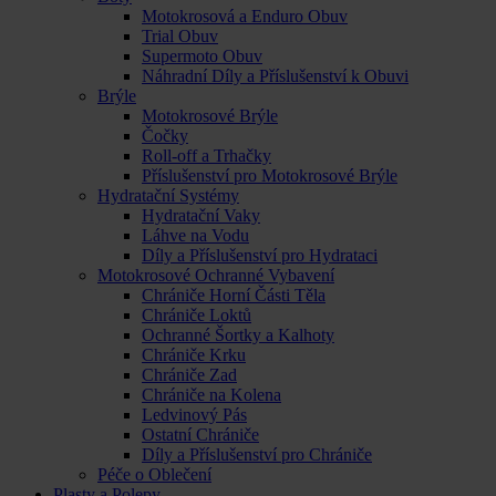
Motokrosová a Enduro Obuv
Trial Obuv
Supermoto Obuv
Náhradní Díly a Příslušenství k Obuvi
Brýle
Motokrosové Brýle
Čočky
Roll-off a Trhačky
Příslušenství pro Motokrosové Brýle
Hydratační Systémy
Hydratační Vaky
Láhve na Vodu
Díly a Příslušenství pro Hydrataci
Motokrosové Ochranné Vybavení
Chrániče Horní Části Těla
Chrániče Loktů
Ochranné Šortky a Kalhoty
Chrániče Krku
Chrániče Zad
Chrániče na Kolena
Ledvinový Pás
Ostatní Chrániče
Díly a Příslušenství pro Chrániče
Péče o Oblečení
Plasty a Polepy