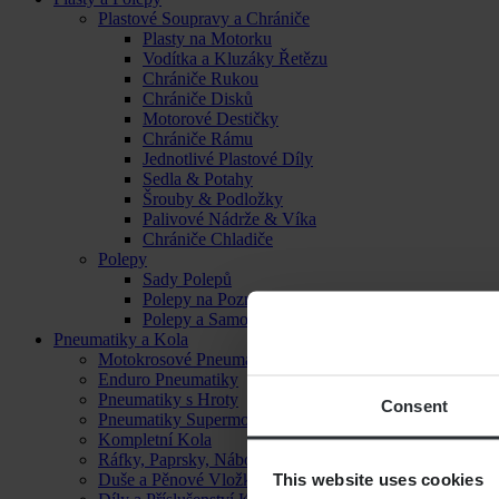
Plastové Soupravy a Chrániče
Plasty na Motorku
Vodítka a Kluzáky Řetězu
Chrániče Rukou
Chrániče Disků
Motorové Destičky
Chrániče Rámu
Jednotlivé Plastové Díly
Sedla & Potahy
Šrouby & Podložky
Palivové Nádrže & Víka
Chrániče Chladiče
Polepy
Sady Polepů
Polepy na Poznávací Značku
Polepy a Samolepky
Pneumatiky a Kola
Motokrosové Pneumatiky
Enduro Pneumatiky
Pneumatiky s Hroty
Consent
Pneumatiky Supermoto
Kompletní Kola
Ráfky, Paprsky, Náboje a Ložiska
This website uses cookies
Duše a Pěnové Vložky