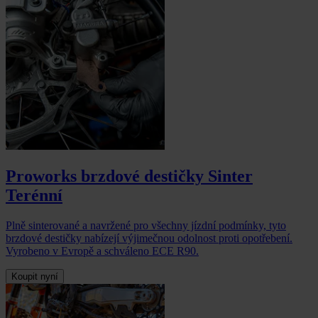
Proworks brzdové destičky Sinter
Terénní
Plně sinterované a navržené pro všechny jízdní podmínky, tyto
brzdové destičky nabízejí výjimečnou odolnost proti opotřebení.
Vyrobeno v Evropě a schváleno ECE R90.
Koupit nyní