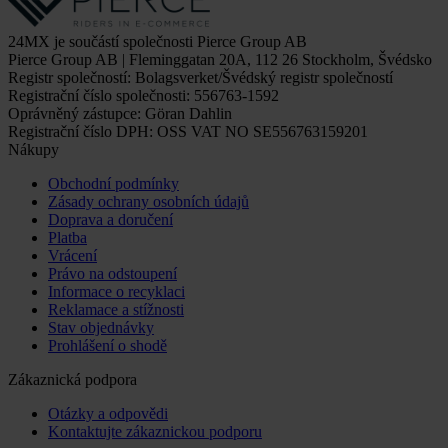
24MX je součástí společnosti Pierce Group AB
Pierce Group AB | Fleminggatan 20A, 112 26 Stockholm, Švédsko
Registr společností: Bolagsverket/Švédský registr společností
Registrační číslo společnosti: 556763-1592
Oprávněný zástupce: Göran Dahlin
Registrační číslo DPH: OSS VAT NO SE556763159201
Nákupy
Obchodní podmínky
Zásady ochrany osobních údajů
Doprava a doručení
Platba
Vrácení
Právo na odstoupení
Informace o recyklaci
Reklamace a stížnosti
Stav objednávky
Prohlášení o shodě
Zákaznická podpora
Otázky a odpovědi
Kontaktujte zákaznickou podporu