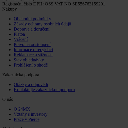
Registrační číslo DPH: OSS VAT NO SE556763159201
Nákupy
Obchodní podmínky
Zásady ochrany osobních údajů
Doprava a doručení
Platba
Vrácení
Právo na odstoupení
Informace o recyklaci
Reklamace a stížnosti
Stav objednávky
Prohlášení o shodě
Zákaznická podpora
Otázky a odpovědi
Kontaktujte zákaznickou podporu
O nás
O 24MX
Vztahy s investory
Práce v Pierce