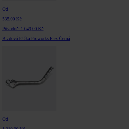
Od
535,00 Kč
Původně:
1 049,00 Kč
Brzdová Páčka Proworks Flex Černá
Od
1 319,00 Kč