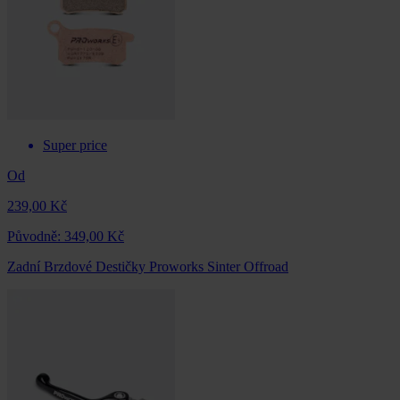
Super price
Od
239,00 Kč
Původně:
349,00 Kč
Zadní Brzdové Destičky Proworks Sinter Offroad