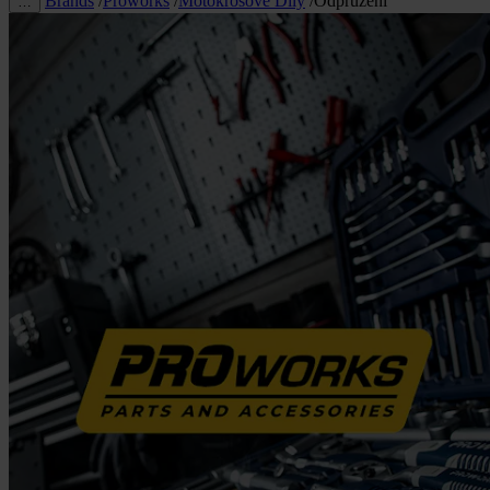
Brands
/
Proworks
/
Motokrosové Díly
/
Odpružení
…