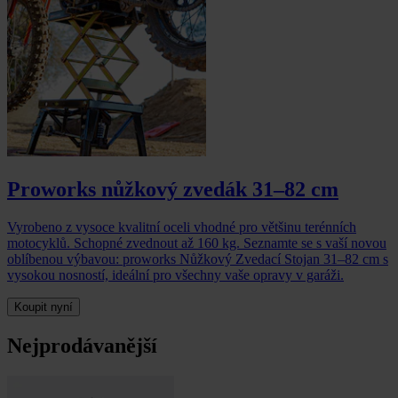
Proworks nůžkový zvedák 31–82 cm
Vyrobeno z vysoce kvalitní oceli vhodné pro většinu terénních
motocyklů. Schopné zvednout až 160 kg. Seznamte se s vaší novou
oblíbenou výbavou: proworks Nůžkový Zvedací Stojan 31–82 cm s
vysokou nosností, ideální pro všechny vaše opravy v garáži.
Koupit nyní
Nejprodávanější