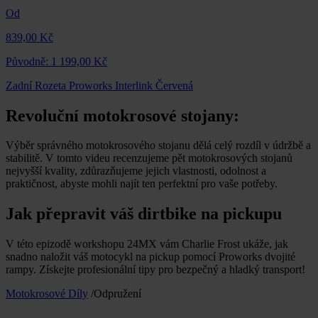
Od
839,00 Kč
Původně:
1 199,00 Kč
Zadní Rozeta Proworks Interlink Červená
Revoluční motokrosové stojany:
Výběr správného motokrosového stojanu dělá celý rozdíl v údržbě a
stabilitě. V tomto videu recenzujeme pět motokrosových stojanů
nejvyšší kvality, zdůrazňujeme jejich vlastnosti, odolnost a
praktičnost, abyste mohli najít ten perfektní pro vaše potřeby.
Jak přepravit váš dirtbike na pickupu
V této epizodě workshopu 24MX vám Charlie Frost ukáže, jak
snadno naložit váš motocykl na pickup pomocí Proworks dvojité
rampy. Získejte profesionální tipy pro bezpečný a hladký transport!
Motokrosové Díly
/
Odpružení