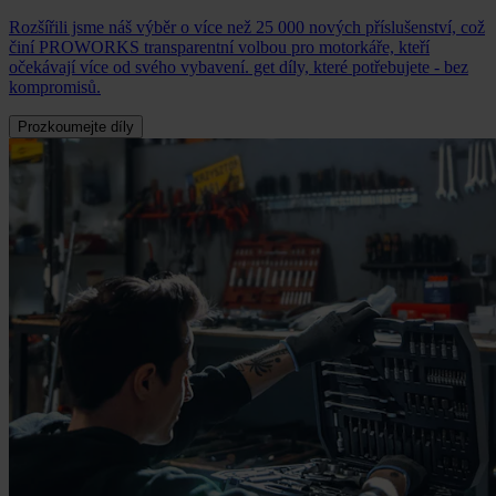
Rozšířili jsme náš výběr o více než 25 000 nových příslušenství, což
činí PROWORKS transparentní volbou pro motorkáře, kteří
očekávají více od svého vybavení. get díly, které potřebujete - bez
kompromisů.
Prozkoumejte díly