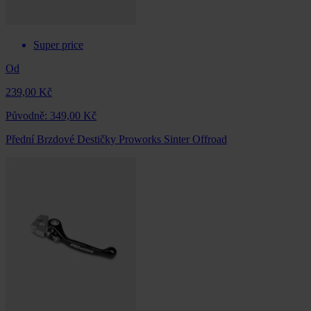
Super price
Od
239,00 Kč
Původně:
349,00 Kč
Přední Brzdové Destičky Proworks Sinter Offroad