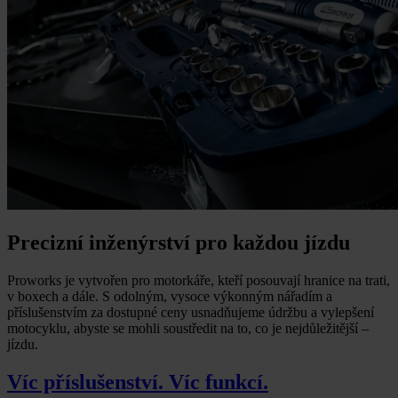
Precizní inženýrství pro každou jízdu
Proworks je vytvořen pro motorkáře, kteří posouvají hranice na trati,
v boxech a dále. S odolným, vysoce výkonným nářadím a
příslušenstvím za dostupné ceny usnadňujeme údržbu a vylepšení
motocyklu, abyste se mohli soustředit na to, co je nejdůležitější –
jízdu.
Víc příslušenství. Víc funkcí.