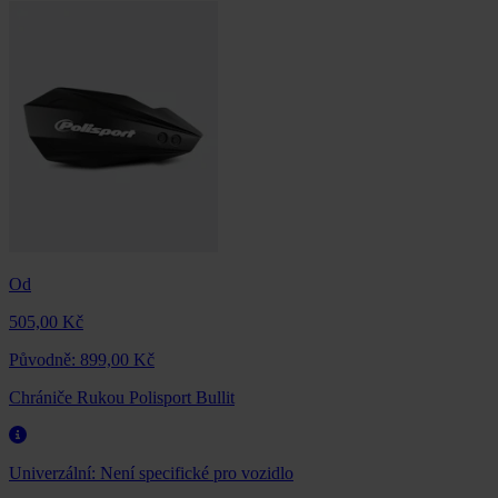
Od
505,00 Kč
Původně:
899,00 Kč
Chrániče Rukou Polisport Bullit
Univerzální:
Není specifické pro vozidlo