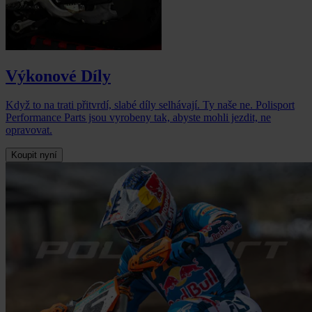
Výkonové Díly
Když to na trati přitvrdí, slabé díly selhávají. Ty naše ne. Polisport
Performance Parts jsou vyrobeny tak, abyste mohli jezdit, ne
opravovat.
Koupit nyní