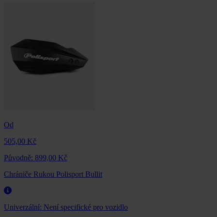
Od
505,00 Kč
Původně:
899,00 Kč
Chrániče Rukou Polisport Bullit
Univerzální:
Není specifické pro vozidlo