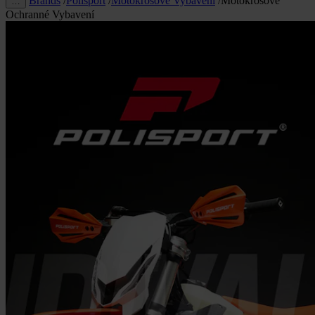
Brands
/
Polisport
/
Motokrosové Vybavení
/
Motokrosové
…
Ochranné Vybavení