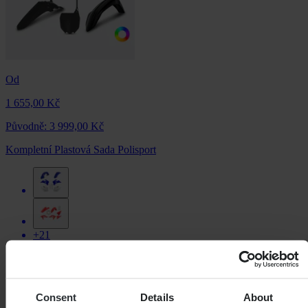
Od
1 655,00 Kč
Původně:
3 999,00 Kč
Kompletní Plastová Sada Polisport
+21
Consent
Details
About