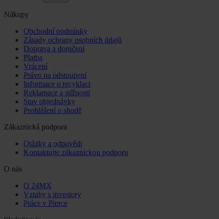
Nákupy
Obchodní podmínky
Zásady ochrany osobních údajů
Doprava a doručení
Platba
Vrácení
Právo na odstoupení
Informace o recyklaci
Reklamace a stížnosti
Stav objednávky
Prohlášení o shodě
Zákaznická podpora
Otázky a odpovědi
Kontaktujte zákaznickou podporu
O nás
O 24MX
Vztahy s investory
Práce v Pierce