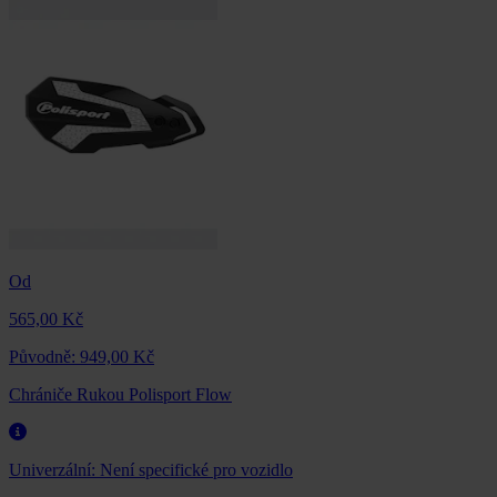
Od
565,00 Kč
Původně:
949,00 Kč
Chrániče Rukou Polisport Flow
Univerzální:
Není specifické pro vozidlo