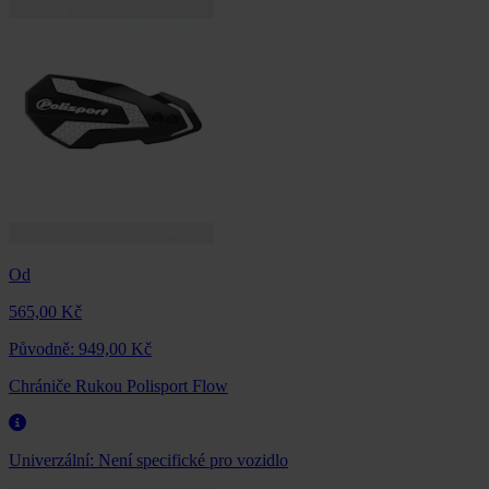
Od
565,00 Kč
Původně:
949,00 Kč
Chrániče Rukou Polisport Flow
Univerzální:
Není specifické pro vozidlo