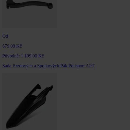
Od
679,00 Kč
Původně:
1 199,00 Kč
Sada Brzdových a Spojkových Pák Polisport APT