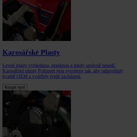
Karosářské Plasty
Levné plasty vyblednou, prasknou a nikdy správně nesedí.
Karosářské plasty Polisport jsou vyrobeny tak, aby odpovídaly
kvalitě OEM a vydržely tvrdé zacházení.
Koupit nyní