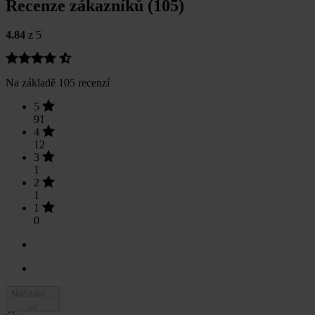
Recenze zákazníků (105)
4.84
z 5
Na základě 105 recenzí
5
91
4
12
3
1
2
1
1
0
Načítání...