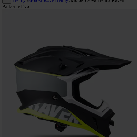
Helmy
/
Motokrosové Helmy
/
Motokrosová Helma Raven
…
Airborne Evo