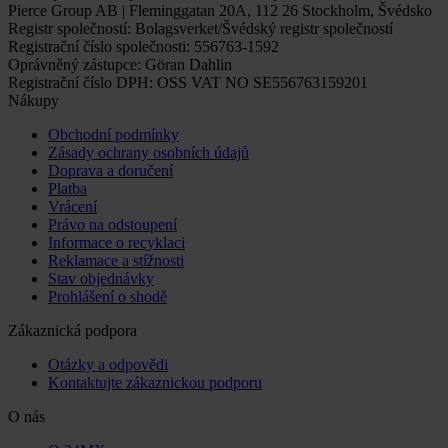
Pierce Group AB | Fleminggatan 20A, 112 26 Stockholm, Švédsko
Registr společností: Bolagsverket/Švédský registr společností
Registrační číslo společnosti: 556763-1592
Oprávněný zástupce: Göran Dahlin
Registrační číslo DPH: OSS VAT NO SE556763159201
Nákupy
Obchodní podmínky
Zásady ochrany osobních údajů
Doprava a doručení
Platba
Vrácení
Právo na odstoupení
Informace o recyklaci
Reklamace a stížnosti
Stav objednávky
Prohlášení o shodě
Zákaznická podpora
Otázky a odpovědi
Kontaktujte zákaznickou podporu
O nás