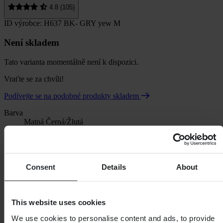
4.8 (105)
ID výrobce: H637 BK- GRY yew M
Není skladem
Tato varianta momentálně není k dispozici.
Vraťte se za chvíli!
Podívejte se na podobné produkty skladem
Barva
Matná Černá/Žlutá
Consent
Details
About
This website uses cookies
We use cookies to personalise content and ads, to provide