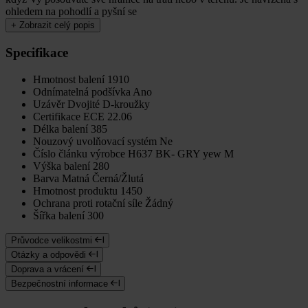
ohledem na pohodlí a pyšní se
+
Zobrazit celý popis
Specifikace
Hmotnost balení
1910
Odnímatelná podšívka
Ano
Uzávěr
Dvojité D-kroužky
Certifikace
ECE 22.06
Délka balení
385
Nouzový uvolňovací systém
Ne
Číslo článku výrobce
H637 BK- GRY yew M
Výška balení
280
Barva
Matná Černá/Žlutá
Hmotnost produktu
1450
Ochrana proti rotační síle
Žádný
Šířka balení
300
Průvodce velikostmi
Otázky a odpovědi
Doprava a vrácení
Bezpečnostní informace