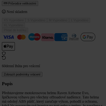
Průvodce velikostmi
Není skladem
XS
Vyprodáno
S
Vyprodáno
M
Vyprodáno
L
Vyprodáno
XL
Vyprodáno
Přidat do košíku
60denní lhůta pro vrácení
Zobrazit podmínky vrácení
Popis
Představujeme motokrosovou helmu Raven Airborne Evo,
špičkovou výbavu pro všechny offroadové nadšence. Tato helma
má odolný ABS plášť, který zaručuje výkon, pohodlí a ochranu,
když Vy posouváte své hranice na trati nebo v terénu. Je navržena s