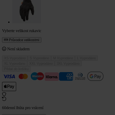
Vyberte velikost rukavic
Průvodce velikostmi
Není skladem
XS
Vyprodáno
S
Vyprodáno
M
Vyprodáno
L
Vyprodáno
XL
Vyprodáno
XXL
Vyprodáno
3XL
Vyprodáno
Přidat do košíku
60denní lhůta pro vrácení