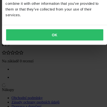
Výška balení
35
combine it with other information that you’ve provided to
Šířka balení
115
them or that they’ve collected from your use of their
Průvodce velikostmi
services.
Doprava a vrácení
Bezpečnostní informace
Recenze zákazníků (0)
OK
0
z 5
Na základě 0 recenzí
Nákupy
Obchodní podmínky
Zásady ochrany osobních údajů
Doprava a doručení