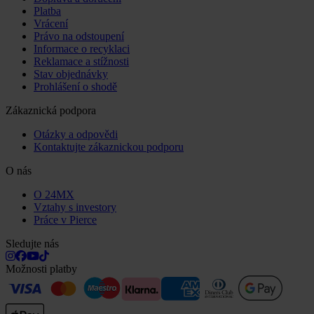
Platba
Vrácení
Právo na odstoupení
Informace o recyklaci
Reklamace a stížnosti
Stav objednávky
Prohlášení o shodě
Zákaznická podpora
Otázky a odpovědi
Kontaktujte zákaznickou podporu
O nás
O 24MX
Vztahy s investory
Práce v Pierce
Sledujte nás
Možnosti platby