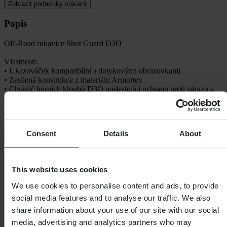
Zobrazit podmínky vrácení
Popis
Off-Road rukavice Shot Guard D3O
Vlastnosti:
• Ukazováček kompatibilní s dotykovými obrazovkami
• Zesílená konstrukce z materiálu Armortex
• Chránič horních kloubů D3O poskytující ochranu proti nárazu a
oděru
• Nastavitelná přezka na suchý zip
• Pohodlná zápěstí z neoprenu
• Posílené
Consent
Details
About
+
Zobrazit celý popis
Specifikace
This website uses cookies
Voděodolný
Ne
Barva
Černá
We use cookies to personalise content and ads, to provide
Certifikace
CE EN 13594
social media features and to analyse our traffic. We also
Délka balení
205
share information about your use of our site with our social
Hmotnost balení
119
Izolace
Ne
media, advertising and analytics partners who may