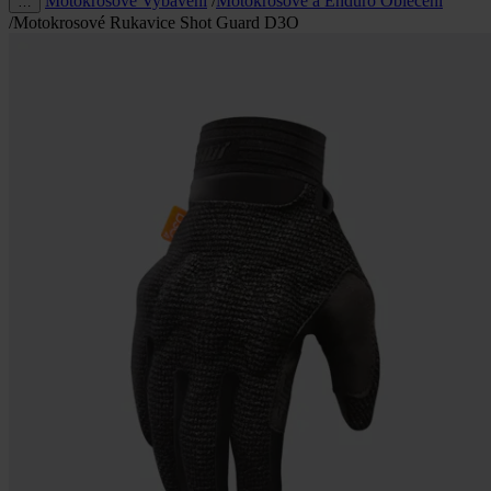
Motokrosové Vybavení
/
Motokrosové a Enduro Oblečení
…
/
Motokrosové Rukavice Shot Guard D3O