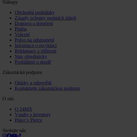
Nákupy
Obchodní podmínky
Zásady ochrany osobních údajů
Doprava a doručení
Platba
Vrácení
Právo na odstoupení
Informace o recyklaci
Reklamace a stížnosti
Stav objednávky
Prohlášení o shodě
Zákaznická podpora
Otázky a odpovědi
Kontaktujte zákaznickou podporu
O nás
O 24MX
Vztahy s investory
Práce v Pierce
Sledujte nás