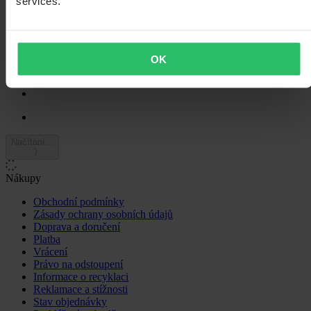
services.
3
12
2
0
1
OK
0
Načítání...
Nákupy
Obchodní podmínky
Zásady ochrany osobních údajů
Doprava a doručení
Platba
Vrácení
Právo na odstoupení
Informace o recyklaci
Reklamace a stížnosti
Stav objednávky