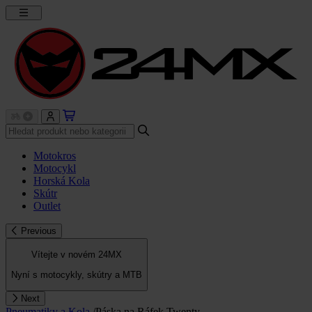
Motokros
Motocykl
Horská Kola
Skútr
Outlet
Previous
Vítejte v novém 24MX
Nyní s motocykly, skútry a MTB
Next
Pneumatiky a Kola
/
Páska na Ráfek Twenty