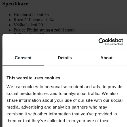
Specifikace
Hmotnost balení
35
Rozměr Pneumatik
14
Výška balení
20
Pozice
Přední strana a zadní strana
Délka balení
125
Šířka balení
75
Doprava a vrácení
Bezpečnostní informace
Consent
Details
About
Recenze zákazníků (169)
This website uses cookies
4.69
z 5
We use cookies to personalise content and ads, to provide
social media features and to analyse our traffic. We also
Na základě 169 recenzí
share information about your use of our site with our social
media, advertising and analytics partners who may
5
combine it with other information that you’ve provided to
129
4
them or that they’ve collected from your use of their
28