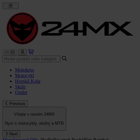
Motokros
Motocykl
Horská Kola
Skútr
Outlet
Previous
Vítejte v novém 24MX
Nyní s motocykly, skútry a MTB
Next
Motokrosové Díly
/
Podložky proti Puchýřům Renthal