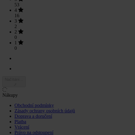
53
4
16
3
2
2
0
1
0
Načítání...
Nákupy
Obchodní podmínky
Zásady ochrany osobních údajů
Doprava a doručení
Platba
Vrácení
Právo na odstoupení