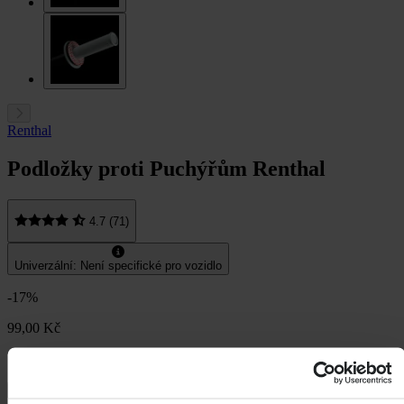
Renthal
Podložky proti Puchýřům Renthal
4.7 (71)
Univerzální: Není specifické pro vozidlo
-17%
99,00 Kč
119,00 Kč
Ušetříte 20,00 Kč
Záruka dorovnání ceny