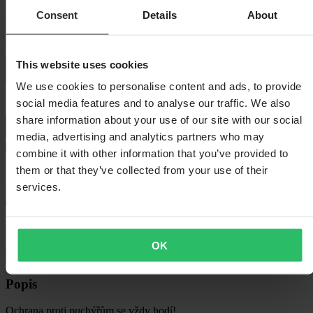
Skladem
Consent
Details
About
Barva:
Červená
Barva: Červená
This website uses cookies
Přidat do košíku
We use cookies to personalise content and ads, to provide
social media features and to analyse our traffic. We also
share information about your use of our site with our social
media, advertising and analytics partners who may
combine it with other information that you’ve provided to
them or that they’ve collected from your use of their
Standardní 3–5 dní
services.
60denní lhůta pro vrácení
OK
Zobrazit podmínky vrácení
Popis
Ochrana proti puchýřům se vždy hodí!