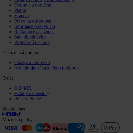
Doprava a doručení
Platba
Vrácení
Právo na odstoupení
Informace o recyklaci
Reklamace a stížnosti
Stav objednávky
Prohlášení o shodě
Zákaznická podpora
Otázky a odpovědi
Kontaktujte zákaznickou podporu
O nás
O 24MX
Vztahy s investory
Práce v Pierce
Sledujte nás
Možnosti platby